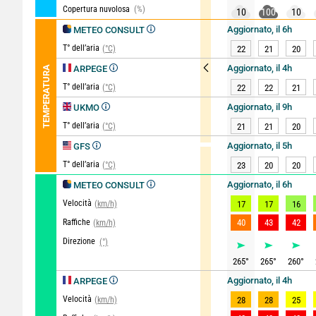
Copertura nuvolosa
(%)
10
100
10
Aggiornato, il 6h
METEO CONSULT
T° dell’aria
(°C)
22
21
20
Aggiornato, il 4h
TEMPERATURA
ARPEGE
T° dell’aria
(°C)
22
22
21
Aggiornato, il 9h
UKMO
T° dell’aria
(°C)
21
21
20
Aggiornato, il 5h
GFS
T° dell’aria
(°C)
23
20
20
Aggiornato, il 6h
METEO CONSULT
Velocità
(km/h)
17
17
16
Raffiche
40
43
42
(km/h)
Direzione
(°)
265
°
265
°
260
°
Aggiornato, il 4h
ARPEGE
Velocità
(km/h)
28
28
25