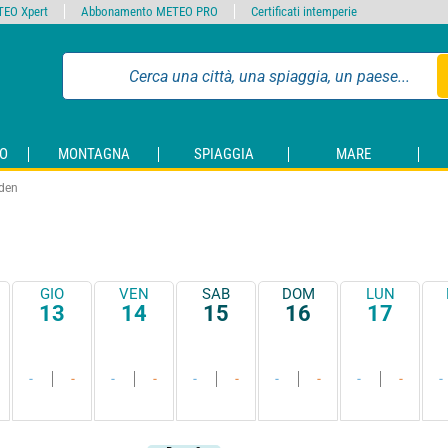
EO Xpert
Abbonamento METEO PRO
Certificati intemperie
O
MONTAGNA
SPIAGGIA
MARE
den
GIO
VEN
SAB
DOM
LUN
13
14
15
16
17
-
-
-
-
-
-
-
-
-
-
-