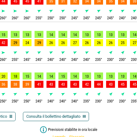
44
45
45
41
35
31
32
34
34
35
34
33
260
°
260
°
260
°
255
°
250
°
250
°
245
°
245
°
245
°
245
°
240
°
240
15
13
13
13
14
14
14
13
13
13
13
14
42
29
24
29
26
26
27
26
26
26
25
27
260
°
255
°
245
°
245
°
240
°
240
°
240
°
240
°
235
°
230
°
230
°
230
20
18
15
14
14
15
14
13
13
13
13
14
36
38
39
41
43
43
43
42
44
43
45
45
250
°
250
°
250
°
245
°
240
°
240
°
240
°
235
°
230
°
230
°
230
°
235
etico
Consulta il bollettino dettagliato
Previsioni stabilite in ora locale
Legenda
Glossario