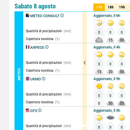
Comparatore
vista dettag
Sabato 8 agosto
17h
18h
19h
17h
18h
19h
Aggiornato, il 6h
METEO CONSULT
Quantità di precipitazioni
(mm)
0
0
0
Copertura nuvolosa
(%)
55
15
30
Aggiornato, il 4h
ARPEGE
Quantità di precipitazioni
(mm)
0
0
0
METEO
Copertura nuvolosa
(%)
15
20
30
Aggiornato, il 9h
UKMO
Quantità di precipitazioni
(mm)
0
0
0
Copertura nuvolosa
(%)
0
30
35
Aggiornato, il 5h
GFS
Quantità di precipitazioni
(mm)
0
0
0