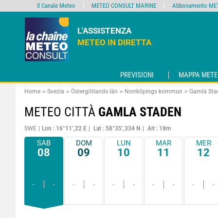
Il Canale Meteo
METEO CONSULT MARINE
Abbonamento MET
L'ASSISTENZA
METEO IN DIRETTA
PREVISIONI
MAPPA METE
Home
Svezia
Östergötlands län
Norrköpings kommun
Gamla Sta
METEO CITTÀ
GAMLA STADEN
SWE
Lon : 16°11’,22 E
Lat : 58°35’,334 N
Alt : 18m
SAB
DOM
LUN
MAR
MER
08
09
10
11
12
-
-
-
-
-
-
-
-
-
-