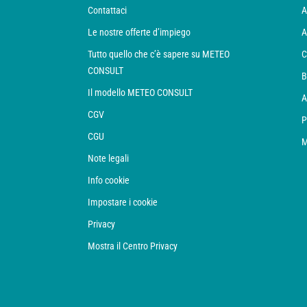
Contattaci
A
Le nostre offerte d’impiego
A
Tutto quello che c’è sapere su METEO
C
CONSULT
B
Il modello METEO CONSULT
A
CGV
P
CGU
M
Note legali
Info cookie
Impostare i cookie
Privacy
Mostra il Centro Privacy