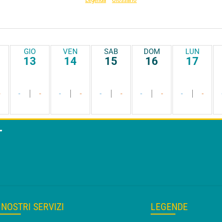
GIO
VEN
SAB
DOM
LUN
13
14
15
16
17
-
-
-
-
-
-
-
-
-
-
-
T
I NOSTRI SERVIZI
LEGENDE