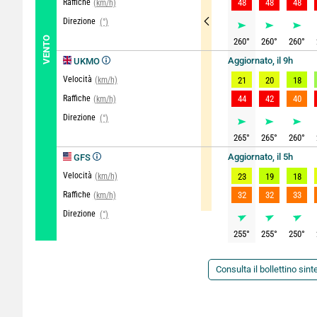
Raffiche
48
48
48
(km/h)
Direzione
(°)
VENTO
260
°
260
°
260
°
Aggiornato, il 9h
UKMO
Velocità
(km/h)
21
20
18
Raffiche
44
42
40
(km/h)
Direzione
(°)
265
°
265
°
260
°
Aggiornato, il 5h
GFS
Velocità
(km/h)
23
19
18
Raffiche
32
32
33
(km/h)
Direzione
(°)
255
°
255
°
250
°
Consulta il bollettino sint