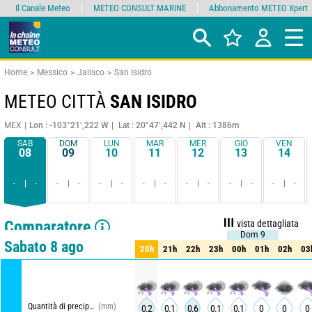
Il Canale Meteo
METEO CONSULT MARINE
Abbonamento METEO Xpert
Home
Messico
Jalisco
San Isidro
METEO CITTÀ
SAN ISIDRO
MEX
Lon : -103°21’,222 W
Lat : 20°47’,442 N
Alt : 1386m
SAB
DOM
LUN
MAR
MER
GIO
VEN
08
09
10
11
12
13
14
-
-
-
-
-
-
-
-
-
-
-
-
-
-
Comparatore
vista dettagliata
Dom 9
Dom 9
vista sintetica
Sabato 8 ago
20h
21h
22h
23h
00h
01h
02h
03
20h
21h
22h
23h
00h
01h
02h
03
Quantità di precipitazioni
(mm)
0.2
0.1
0.6
0.1
0.1
0
0
0