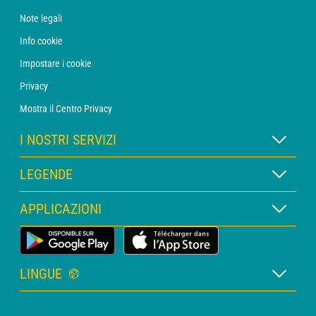
Note legali
Info cookie
Impostare i cookie
Privacy
Mostra il Centro Privacy
I NOSTRI SERVIZI
Abbonamento METEO Xpert
LEGENDE
Abbonamento METEO PRO
Legenda delle mappe
APPLICAZIONI
Consulenza con un meteorologo
Legenda dei pittogrammi
Bollettino PRO
App Meteo Terrestre
Glossario
Allerte
LINGUE
Preventivo personalizzato
Francese
Meteo Marittimo