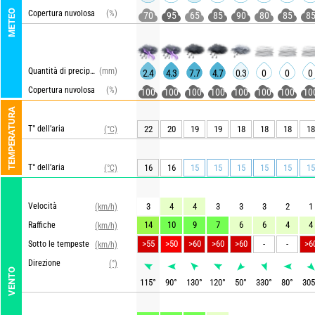
METEO
Copertura nuvolosa
(%)
70
95
65
85
90
80
85
8
Quantità di precipitazioni
(mm)
2.4
4.3
7.7
4.7
0.3
0
0
0
Copertura nuvolosa
(%)
100
100
100
100
100
100
100
10
TEMPERATURA
T° dell’aria
22
20
19
19
18
18
18
18
(°C)
T° dell’aria
16
16
15
15
15
15
15
15
(°C)
Velocità
3
4
4
3
3
3
2
1
(km/h)
14
10
9
7
6
6
4
4
Raffiche
(km/h)
>55
>50
>60
>60
>60
-
-
>6
Sotto le tempeste
(km/h)
Direzione
(°)
VENTO
115
°
90
°
130
°
120
°
50
°
330
°
80
°
305