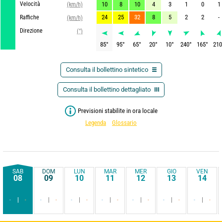
Velocità
10
8
10
4
3
1
0
1
(km/h)
24
25
32
8
5
2
2
-
Raffiche
(km/h)
Direzione
(°)
85
°
95
°
65
°
20
°
10
°
240
°
165
°
210
Consulta il bollettino sintetico
Consulta il bollettino dettagliato
Previsioni stabilite in ora locale
Legenda
Glossario
SAB
DOM
LUN
MAR
MER
GIO
VEN
08
09
10
11
12
13
14
-
-
-
-
-
-
-
-
-
-
-
-
-
-