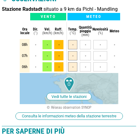
Stazione Radstadt
situato a 9 km da Pichl - Mandling
VENTO
METEO
Quantità
Ora
Dir.
Vel.
Raff.
Temp.
Nuvolosità
pioggia
Meteo
locale
(°)
(km/h)
(km/h)
(°C)
(%)
(mm)
08h
-
-
-
-
-
-
-
07h
-
-
-
-
-
-
-
06h
-
-
-
-
-
-
-
Vedi tutte le stazioni
Réseau observation SYNOP
Consulta le informazioni meteo della stazione terrestre
PER SAPERNE DI PIÙ