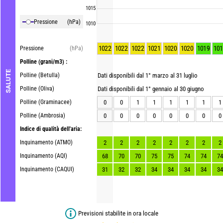
1015
Pressione
(hPa)
1010
1022
1022
1022
1021
1020
1020
1019
101
Pressione
(hPa)
Polline
(grani/m3) :
SALUTE
Polline (Betulla)
Dati disponibili dal 1° marzo al 31 luglio
Polline (Oliva)
Dati disponibili dal 1° gennaio al 30 giugno
Polline (Graminacee)
0
0
1
1
1
1
1
1
Polline (Ambrosia)
0
0
0
0
0
0
0
0
Indice di qualità dell'aria:
Inquinamento (ATMO)
2
2
2
2
2
2
2
2
Inquinamento (AQI)
68
70
70
75
75
74
74
74
Inquinamento (CAQUI)
31
32
32
34
34
34
34
34
Previsioni stabilite in ora locale