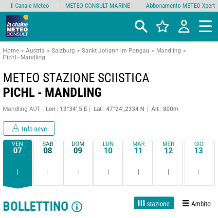
Il Canale Meteo
METEO CONSULT MARINE
Abbonamento METEO Xpert
Home
Austria
Salzburg
Sankt Johann im Pongau
Mandling
Pichl - Mandling
METEO STAZIONE SCIISTICA
PICHL - MANDLING
Mandling AUT
Lon : 13°34’,5 E
Lat : 47°24’,2334 N
Alt : 800m
Info neve
VEN
SAB
DOM
LUN
MAR
MER
GIO
07
08
09
10
11
12
13
-
-
-
-
-
-
-
-
-
-
-
-
-
-
BOLLETTINO
stazione
Ambito