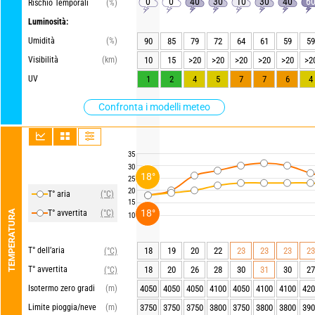
0
0
40
30
10
30
40
6
Rischio Temporali
(%)
Luminosità:
Umidità
(%)
90
85
79
72
64
61
59
59
Visibilità
(km)
10
15
>20
>20
>20
>20
>20
>2
UV
1
2
4
5
7
7
6
4
Confronta i modelli meteo
35
30
18°
25
20
T° aria
(°C)
15
18°
TEMPERATURA
T° avvertita
(°C)
10
T° dell’aria
18
19
20
22
23
23
23
23
(°C)
T° avvertita
18
20
26
28
30
31
30
27
(°C)
Isotermo zero gradi
(m)
4050
4050
4050
4100
4050
4100
4100
420
Limite pioggia/neve
(m)
3750
3750
3750
3800
3750
3800
3800
390