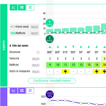
40
30
9
20
km/h
Venti medi
(km/h)
10
Raffiche
(km/h)
0
2
km/h
VENTO
A 10m dal suolo:
Direzione
300
°
305
°
315
°
355
°
55
°
40
°
35
°
75
(°)
Velocità
2
3
3
2
3
2
3
6
(km/h)
9
10
11
12
12
15
16
20
Raffiche
(km/h)
-
-
>55
-
-
-
>65
>6
Sotto le tempeste
(km/h)
Confronta i modelli meteo
1022
hPa
1025
1020