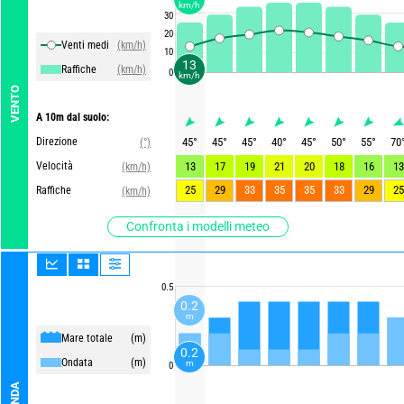
km/h
30
20
Venti medi
(km/h)
10
13
Raffiche
(km/h)
0
km/h
VENTO
A 10m dal suolo:
Direzione
45
°
45
°
45
°
40
°
45
°
50
°
55
°
70
(°)
Velocità
13
17
19
21
20
18
16
13
(km/h)
25
29
33
35
35
33
29
25
Raffiche
(km/h)
Confronta i modelli meteo
0.5
0.2
m
Mare totale
(m)
0.2
Ondata
(m)
m
0
ONDA