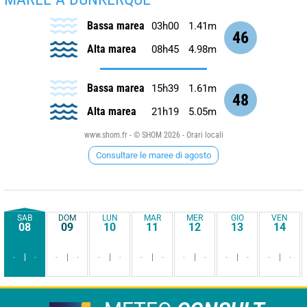
Bassa marea
03h00
1.41m
46
Alta marea
08h45
4.98m
Bassa marea
15h39
1.61m
48
Alta marea
21h19
5.05m
www.shom.fr - © SHOM 2026 - Orari locali
Consultare le maree di agosto
SAB
DOM
LUN
MAR
MER
GIO
VEN
08
09
10
11
12
13
14
-
-
-
-
-
-
-
-
-
-
-
-
-
-