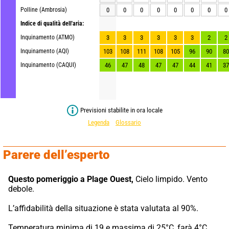
Polline (Ambrosia)
0
0
0
0
0
0
0
0
Indice di qualità dell'aria:
Inquinamento (ATMO)
3
3
3
3
3
3
2
2
Inquinamento (AQI)
103
108
111
108
105
96
90
80
Inquinamento (CAQUI)
46
47
48
47
47
44
41
37
Previsioni stabilite in ora locale
Legenda
Glossario
Parere dell’esperto
Questo pomeriggio a Plage Ouest,
 Cielo limpido. Vento 
debole.
L’affidabilità della situazione è stata valutata al 90%.
Temperatura minima di 19 e massima di 25°C, farà 4°C 