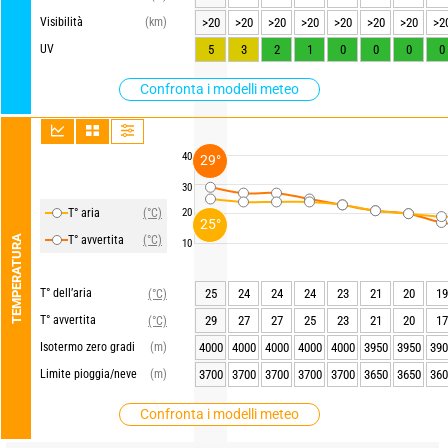
Visibilità
(km)
>20
>20
>20
>20
>20
>20
>20
>2
UV
5
3
2
1
0
0
0
0
Confronta i modelli meteo
40
29°
30
T° aria
(°C)
20
25°
TEMPERATURA
T° avvertita
(°C)
10
T° dell’aria
25
24
24
24
23
21
20
19
(°C)
T° avvertita
29
27
27
25
23
21
20
17
(°C)
Isotermo zero gradi
(m)
4000
4000
4000
4000
4000
3950
3950
390
Limite pioggia/neve
(m)
3700
3700
3700
3700
3700
3650
3650
360
Confronta i modelli meteo