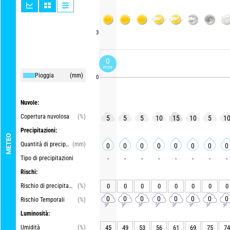
3
0
mm
Pioggia
(mm)
0
Nuvole:
Copertura nuvolosa
(%)
5
5
5
10
15
10
5
1
Precipitazioni:
METEO
Quantità di precipitazioni
(mm)
0
0
0
0
0
0
0
0
Tipo di precipitazioni
-
-
-
-
-
-
-
-
Rischi:
Rischio di precipitazioni
(%)
0
0
0
0
0
0
0
0
0
0
0
0
0
0
0
0
Rischio Temporali
(%)
Luminosità:
Umidità
(%)
45
49
53
56
61
69
75
74