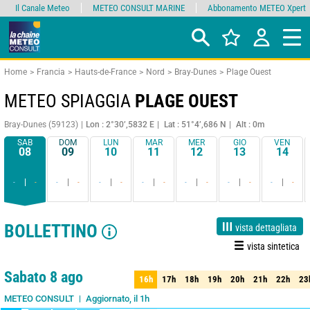
Il Canale Meteo
METEO CONSULT MARINE
Abbonamento METEO Xpert
Home
Francia
Hauts-de-France
Nord
Bray-Dunes
Plage Ouest
METEO SPIAGGIA
PLAGE OUEST
Bray-Dunes (59123)
Lon : 2°30’,5832 E
Lat : 51°4’,686 N
Alt : 0m
SAB
DOM
LUN
MAR
MER
GIO
VEN
08
09
10
11
12
13
14
-
-
-
-
-
-
-
-
-
-
-
-
-
-
BOLLETTINO
vista dettagliata
vista sintetica
Live
1 giorno
3 giorni
7 giorni
15 giorni
90%
Affidabilità
Sabato 8 ago
16h
17h
18h
19h
20h
21h
22h
23
16h
17h
18h
19h
20h
21h
22h
23
Aggiornato, il 1h
METEO CONSULT