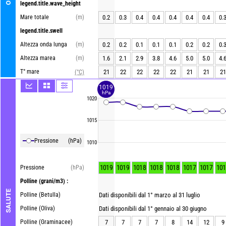
legend.title.wave_height
Mare totale
(m)
0.2
0.3
0.4
0.4
0.4
0.4
0.4
0.
legend.title.swell
Altezza onda lunga
(m)
0.2
0.2
0.1
0.1
0.1
0.2
0.2
0.
Altezza marea
(m)
1.6
2.1
2.9
3.8
4.6
5.0
5.0
4.
T° mare
21
22
22
22
22
21
21
21
(°C)
1019
hPa
1020
1015
Pressione
(hPa)
1010
1019
1019
1018
1018
1018
1017
1017
101
Pressione
(hPa)
Polline
(grani/m3) :
SALUTE
Polline (Betulla)
Dati disponibili dal 1° marzo al 31 luglio
Polline (Oliva)
Dati disponibili dal 1° gennaio al 30 giugno
Polline (Graminacee)
7
7
7
7
8
14
12
9