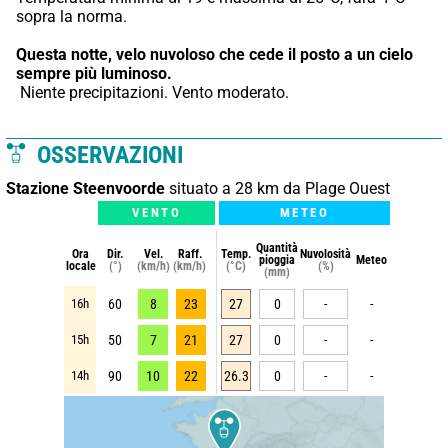
sopra la norma.
Questa notte,
velo nuvoloso che cede il posto a un cielo 
sempre più luminoso.
 Niente precipitazioni. Vento moderato.
OSSERVAZIONI
Stazione Steenvoorde
situato a 28 km da Plage Ouest
VENTO
METEO
Quantità
Ora
Dir.
Vel.
Raff.
Temp.
Nuvolosità
pioggia
Meteo
locale
(°)
(km/h)
(km/h)
(°C)
(%)
(mm)
16h
60
8
23
27
0
-
-
15h
50
7
21
27
0
-
-
14h
90
10
22
26.3
0
-
-