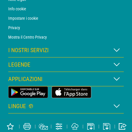
Info cookie
Impostare i cookie
Privacy
Mostra il Centro Privacy
I NOSTRI SERVIZI
Abbonamento METEO Xpert
LEGENDE
Abbonamento METEO PRO
Legenda delle mappe
APPLICAZIONI
Consulenza con un meteorologo
Legenda dei pittogrammi
Bollettino PRO
App Meteo Terrestre
Glossario
Allerte
LINGUE
Preventivo personalizzato
Francese
Meteo Marittimo
Copyright METEO CONSULT © 2026
Inglese