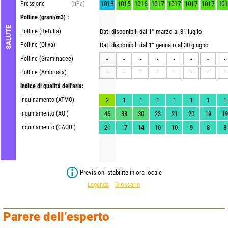
1013
1015
1016
1017
1017
1017
1017
101
Pressione
(hPa)
Polline
(grani/m3) :
SALUTE
Polline (Betulla)
Dati disponibili dal 1° marzo al 31 luglio
Polline (Oliva)
Dati disponibili dal 1° gennaio al 30 giugno
Polline (Graminacee)
-
-
-
-
-
-
-
-
Polline (Ambrosia)
-
-
-
-
-
-
-
-
Indice di qualità dell'aria:
Inquinamento (ATMO)
2
1
1
1
1
1
1
1
Inquinamento (AQI)
46
38
30
23
21
20
19
19
Inquinamento (CAQUI)
21
17
14
10
10
9
8
8
Previsioni stabilite in ora locale
Legenda
Glossario
Parere dell’esperto