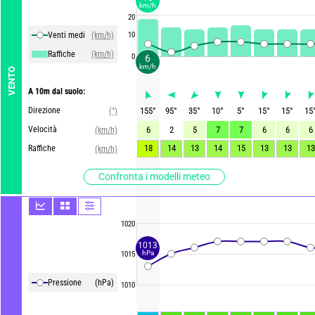
km/h
20
Venti medi
(km/h)
10
Raffiche
(km/h)
0
6
km/h
VENTO
A 10m dal suolo:
Direzione
155
°
95
°
35
°
10
°
5
°
15
°
15
°
15
(°)
Velocità
6
2
5
7
7
6
6
6
(km/h)
18
14
13
14
15
13
13
13
Raffiche
(km/h)
Confronta i modelli meteo
1020
1013
hPa
1015
Pressione
(hPa)
1010