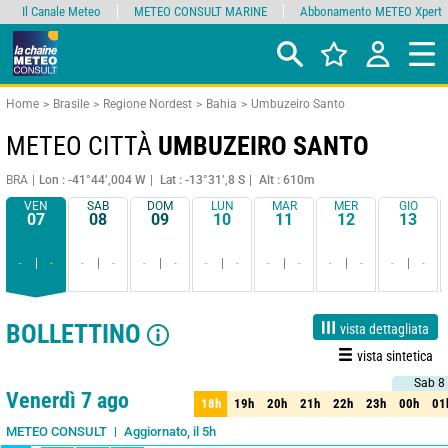
Il Canale Meteo
METEO CONSULT MARINE
Abbonamento METEO Xpert
Home
Brasile
Regione Nordest
Bahia
Umbuzeiro Santo
METEO CITTÀ
UMBUZEIRO SANTO
BRA
Lon : -41°44’,004 W
Lat : -13°31’,8 S
Alt : 610m
VEN
SAB
DOM
LUN
MAR
MER
GIO
07
08
09
10
11
12
13
-
-
-
-
-
-
-
-
-
-
-
-
-
-
BOLLETTINO
vista dettagliata
vista sintetica
Sab 8
Sab 8
1 giorno
3 giorni
7 giorni
15 giorni
85%
Affidabilità
Venerdì 7 ago
18h
19h
20h
21h
22h
23h
00h
01
18h
19h
20h
21h
22h
23h
00h
01
Aggiornato, il 5h
METEO CONSULT