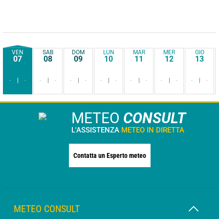
VEN
SAB
DOM
LUN
MAR
MER
GIO
07
08
09
10
11
12
13
-
-
-
-
-
-
-
-
-
-
-
-
-
-
METEO
CONSULT
L'ASSISTENZA
METEO IN DIRETTA
Contatta un Esperto meteo
METEO CONSULT