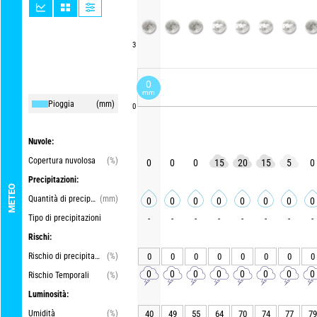
3
0
mm
Pioggia
(mm)
0
Nuvole:
Copertura nuvolosa
(%)
0
0
0
15
20
15
5
0
Precipitazioni:
METEO
Quantità di precipitazioni
(mm)
0
0
0
0
0
0
0
0
Tipo di precipitazioni
-
-
-
-
-
-
-
-
Rischi:
Rischio di precipitazioni
(%)
0
0
0
0
0
0
0
0
0
0
0
0
0
0
0
0
Rischio Temporali
(%)
Luminosità:
Umidità
(%)
40
49
55
64
70
74
77
79