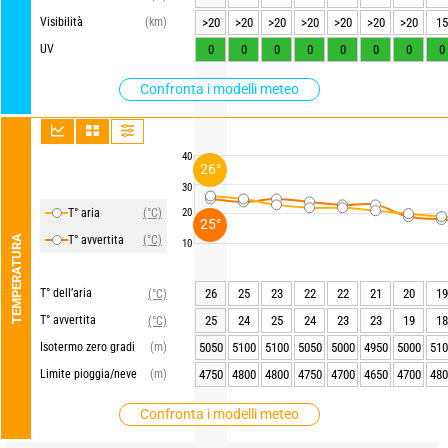
Visibilità
(km)
>20
>20
>20
>20
>20
>20
>20
15
UV
0
0
0
0
0
0
0
0
Confronta i modelli meteo
40
26°
30
T° aria
(°C)
20
25°
TEMPERATURA
T° avvertita
(°C)
10
T° dell’aria
26
25
23
22
22
21
20
19
(°C)
T° avvertita
25
24
25
24
23
23
19
18
(°C)
Isotermo zero gradi
(m)
5050
5100
5100
5050
5000
4950
5000
510
Limite pioggia/neve
(m)
4750
4800
4800
4750
4700
4650
4700
480
Confronta i modelli meteo