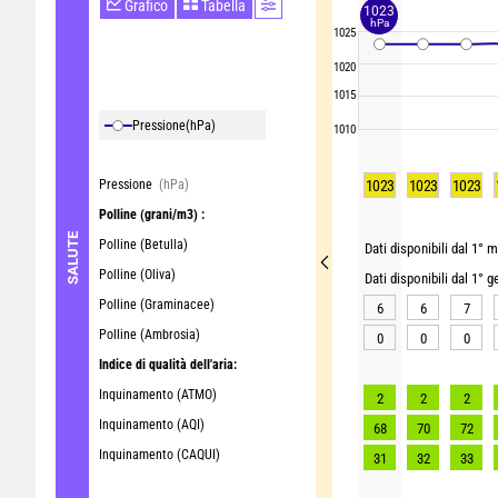
Grafico
Tabella
1023
hPa
1025
1020
1015
Pressione
(hPa)
1010
Pressione
(hPa)
1023
1023
1023
Polline
(grani/m3) :
SALUTE
Polline (Betulla)
Dati disponibili dal 1° m
Polline (Oliva)
Dati disponibili dal 1° 
Polline (Graminacee)
6
6
7
Polline (Ambrosia)
0
0
0
Indice di qualità dell'aria:
Inquinamento (ATMO)
2
2
2
Inquinamento (AQI)
68
70
72
Inquinamento (CAQUI)
31
32
33