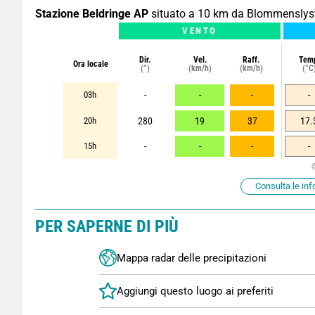
Stazione Beldringe AP
situato a 10 km da Blommenslys
VENTO
Dir.
Vel.
Raff.
Tem
Ora locale
(°)
(km/h)
(km/h)
(°C
03h
-
-
-
-
20h
280
19
37
17.
15h
-
-
-
-
Consulta le inf
PER SAPERNE DI PIÙ
Mappa radar delle precipitazioni