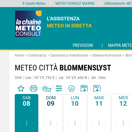
Il Canale Meteo
METEO CONSULT MARINE
Abbonamento MET
L'ASSISTENZA
METEO IN DIRETTA
PREVISIONI
MAPPA METE
Home
Danimarca
Danimarca meridionale
Odense Kommune
Blo
METEO CITTÀ
BLOMMENSLYST
DNK
Lon : 10°15’,732 E
Lat : 55°23’,442 N
Alt : 55m
SAB
DOM
LUN
MAR
MER
08
09
10
11
12
-
-
-
-
-
-
-
-
-
-