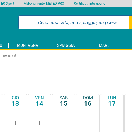
EO Xpert
Abbonamento METEO PRO
Certificati intemperie
O
MONTAGNA
SPIAGGIA
MARE
mmenslyst
GIO
VEN
SAB
DOM
LUN
13
14
15
16
17
-
-
-
-
-
-
-
-
-
-
-