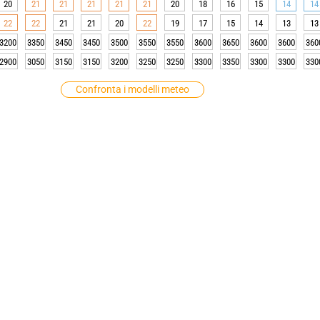
20
21
21
21
21
21
20
18
16
15
14
14
22
22
21
21
20
22
19
17
15
14
13
13
3200
3350
3450
3450
3500
3550
3550
3600
3650
3600
3600
360
2900
3050
3150
3150
3200
3250
3250
3300
3350
3300
3300
330
Confronta i modelli meteo