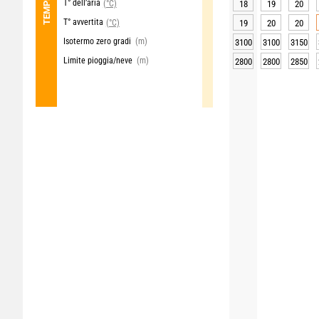
T° dell’aria
(°C)
18
19
20
T° avvertita
(°C)
19
20
20
Isotermo zero gradi
(m)
3100
3100
3150
Limite pioggia/neve
(m)
2800
2800
2850