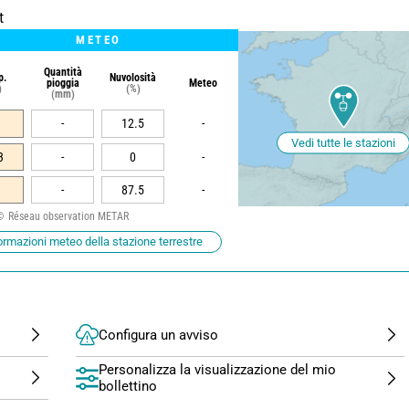
t
METEO
Quantità
p.
Nuvolosità
pioggia
Meteo
)
(%)
(mm)
-
12.5
-
Vedi tutte le stazioni
3
-
0
-
-
87.5
-
Réseau observation METAR
ormazioni meteo della stazione terrestre
Configura un avviso
Personalizza la visualizzazione del mio
bollettino