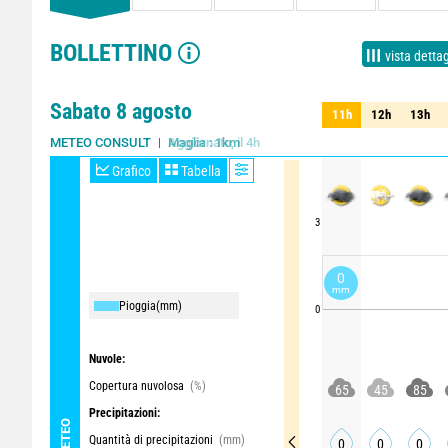
BOLLETTINO
vista dettag
Sabato 8 agosto
11h
12h
13h
11h
12h
13h
Aggiornato, il 4h
METEO CONSULT
Grafico
Tabella
3
0
mm
Pioggia
(mm)
0
Nuvole:
Copertura nuvolosa
(%)
65
45
85
Precipitazioni:
METEO
Quantità di precipitazioni
(mm)
0
0
0