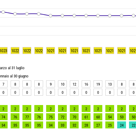
1023
1022
1022
1022
1021
1021
1021
1021
1021
1021
1021
102
arzo al 31 luglio
gennaio al 30 giugno
7
8
8
8
9
10
12
16
19
13
8
8
0
0
0
0
0
0
0
0
0
0
0
0
2
2
2
2
2
2
2
2
2
2
2
2
74
76
77
76
75
72
70
61
60
54
53
50
34
35
35
35
34
33
32
28
27
25
24
22