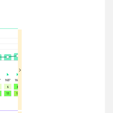
°
165
°
160
°
160
°
165
°
165
°
165
°
165
°
160
°
160
°
6
8
8
9
9
10
11
13
15
11
13
14
16
17
18
21
25
29