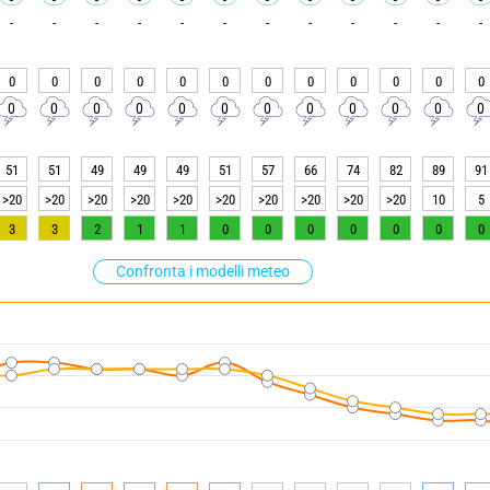
-
-
-
-
-
-
-
-
-
-
-
-
0
0
0
0
0
0
0
0
0
0
0
0
0
0
0
0
0
0
0
0
0
0
0
0
51
51
49
49
49
51
57
66
74
82
89
91
>20
>20
>20
>20
>20
>20
>20
>20
>20
>20
10
5
3
3
2
1
1
0
0
0
0
0
0
0
Confronta i modelli meteo