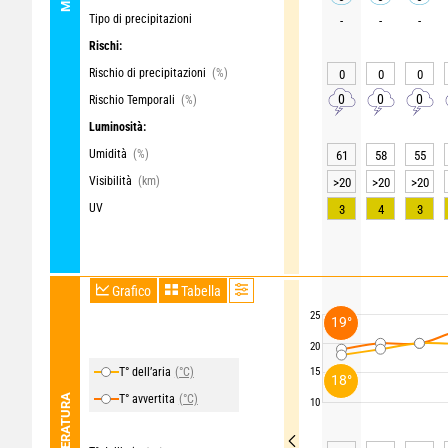
Tipo di precipitazioni
-
-
-
Rischi:
Rischio di precipitazioni
(%)
0
0
0
0
0
0
Rischio Temporali
(%)
Luminosità:
Umidità
(%)
61
58
55
Visibilità
(km)
>20
>20
>20
UV
3
4
3
Grafico
Tabella
25
19°
20
T° dell’aria
(°C)
15
18°
TEMPERATURA
T° avvertita
(°C)
10