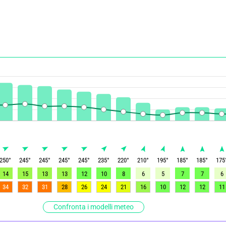
250
°
245
°
245
°
245
°
245
°
235
°
220
°
210
°
195
°
185
°
185
°
175
14
15
13
13
12
10
8
6
5
7
7
6
34
32
31
28
26
24
21
16
10
12
12
11
Confronta i modelli meteo