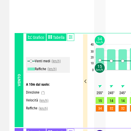
Grafico
Tabella
34
km/h
40
30
20
Venti medi
(km/h)
10
15
Raffiche
(km/h)
0
km/h
VENTO
A 10m dal suolo:
Direzione
(°)
255
°
245
°
245
°
Velocità
(km/h)
15
14
14
Raffiche
34
32
32
(km/h)