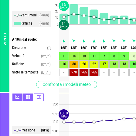
16
30
km/h
20
Venti medi
(km/h)
10
11
Raffiche
(km/h)
0
km/h
VENTO
A 10m dal suolo:
Direzione
165
°
135
°
160
°
170
°
155
°
135
°
145
°
140
(°)
Velocità
11
15
13
11
7
8
9
6
(km/h)
16
30
26
22
17
13
13
10
Raffiche
(km/h)
-
-
-
-
-
Sotto le tempeste
(km/h)
Confronta i modelli meteo
1020
1010
1015
hPa
1010
Pressione
(hPa)
1005