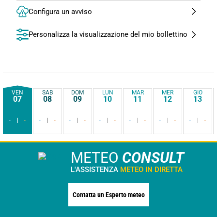
Configura un avviso
Personalizza la visualizzazione del mio bollettino
VEN
SAB
DOM
LUN
MAR
MER
GIO
07
08
09
10
11
12
13
-
-
-
-
-
-
-
-
-
-
-
-
-
-
METEO
CONSULT
L'ASSISTENZA
METEO IN DIRETTA
Contatta un Esperto meteo