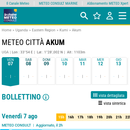
Il Canale Meteo
METEO CONSULT MARINE
Abbonamento METEO Xpert
Home
Uganda
Eastern Region
Kumi
Akum
METEO CITTÀ
AKUM
UGA
Lon : 33°54 E
Lat : 1°28’,002 N
Alt : 1103m
VEN
SAB
DOM
LUN
MAR
MER
GIO
07
08
09
10
11
12
13
-
-
-
-
-
-
-
-
-
-
-
-
-
-
BOLLETTINO
vista dettagliata
vista sintetica
1 giorno
3 giorni
7 giorni
15 giorni
90%
Affidabilità
Venerdì 7 ago
15h
16h
17h
18h
19h
20h
21h
22
15h
16h
17h
18h
19h
20h
21h
22
Aggiornato, il 2h
METEO CONSULT