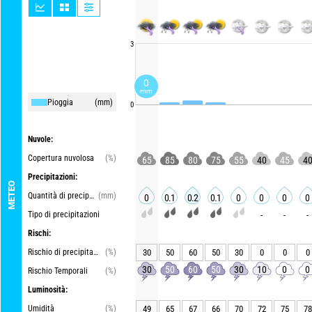
3
0
mm
Pioggia
(mm)
0
Nuvole:
Copertura nuvolosa
(%)
65
85
80
75
55
40
45
4
Precipitazioni:
METEO
Quantità di precipitazioni
(mm)
0
0.1
0.2
0.1
0
0
0
0
Tipo di precipitazioni
-
-
-
Rischi:
Rischio di precipitazioni
(%)
30
50
60
50
30
0
0
0
30
50
60
50
30
10
0
0
Rischio Temporali
(%)
Luminosità:
Umidità
(%)
49
65
67
66
70
72
75
78