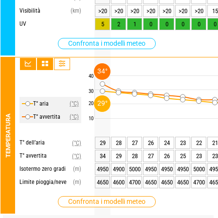
Visibilità
(km)
>20
>20
>20
>20
>20
>20
>20
15
UV
5
2
1
0
0
0
0
0
Confronta i modelli meteo
34°
40
30
29°
T° aria
(°C)
20
TEMPERATURA
T° avvertita
(°C)
10
T° dell’aria
29
28
27
26
24
23
22
21
(°C)
T° avvertita
34
29
28
27
26
25
23
23
(°C)
Isotermo zero gradi
(m)
4950
4900
5000
4950
4950
4950
5000
495
Limite pioggia/neve
(m)
4650
4600
4700
4650
4650
4650
4700
465
Confronta i modelli meteo