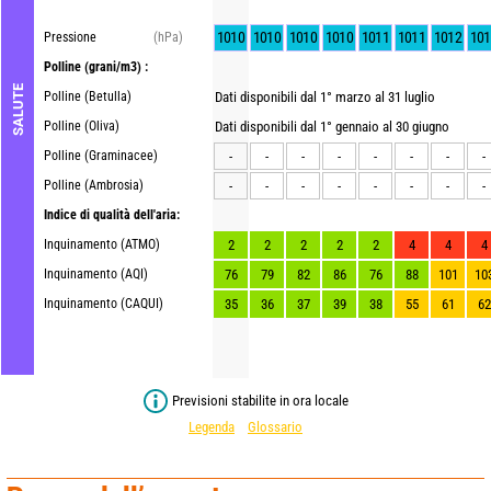
1010
1010
1010
1010
1011
1011
1012
101
Pressione
(hPa)
Polline
(grani/m3) :
SALUTE
Polline (Betulla)
Dati disponibili dal 1° marzo al 31 luglio
Polline (Oliva)
Dati disponibili dal 1° gennaio al 30 giugno
Polline (Graminacee)
-
-
-
-
-
-
-
-
Polline (Ambrosia)
-
-
-
-
-
-
-
-
Indice di qualità dell'aria:
Inquinamento (ATMO)
2
2
2
2
2
4
4
4
Inquinamento (AQI)
76
79
82
86
76
88
101
10
Inquinamento (CAQUI)
35
36
37
39
38
55
61
62
Previsioni stabilite in ora locale
Legenda
Glossario