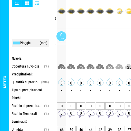
3
0
mm
Pioggia
(mm)
0
Nuvole:
Copertura nuvolosa
(%)
85
75
75
75
75
65
45
2
Precipitazioni:
METEO
Quantità di precipitazioni
(mm)
0
0
0
0
0
0
0
0
Tipo di precipitazioni
-
-
-
-
-
-
-
-
Rischi:
Rischio di precipitazioni
(%)
0
0
0
0
0
0
0
0
0
0
0
0
0
0
0
0
Rischio Temporali
(%)
Luminosità:
Umidità
(%)
66
50
46
44
42
39
38
37