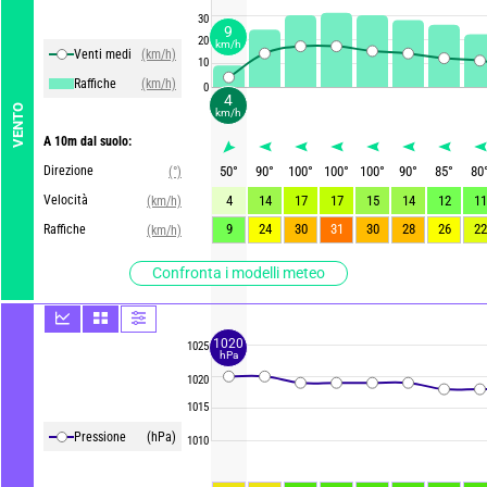
30
9
20
km/h
Venti medi
(km/h)
10
Raffiche
(km/h)
0
4
VENTO
km/h
A 10m dal suolo:
Direzione
50
°
90
°
100
°
100
°
100
°
90
°
85
°
80
(°)
Velocità
4
14
17
17
15
14
12
11
(km/h)
9
24
30
31
30
28
26
22
Raffiche
(km/h)
Confronta i modelli meteo
1020
1025
hPa
1020
1015
Pressione
(hPa)
1010