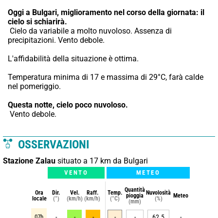
Oggi a Bulgari,
miglioramento nel corso della giornata: il 
cielo si schiarirà.
 Cielo da variabile a molto nuvoloso. Assenza di 
precipitazioni. Vento debole.
L'affidabilità della situazione è ottima.
Temperatura minima di 17 e massima di 29°C, farà calde 
nel pomeriggio.
Questa notte,
cielo poco nuvoloso.
 Vento debole.
OSSERVAZIONI
Stazione Zalau
situato a 17 km da Bulgari
VENTO
METEO
Quantità
Ora
Dir.
Vel.
Raff.
Temp.
Nuvolosità
pioggia
Meteo
locale
(°)
(km/h)
(km/h)
(°C)
(%)
(mm)
07h
-
-
-
-
-
62.5
-