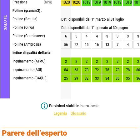
1020
1020
1019
1019
1019
1019
1018
101
Pressione
(hPa)
Polline
(grani/m3) :
SALUTE
Polline (Betulla)
Dati disponibili dal 1° marzo al 31 luglio
Polline (Oliva)
Dati disponibili dal 1° gennaio al 30 giugno
Polline (Graminacee)
6
5
4
4
3
3
3
3
Polline (Ambrosia)
56
22
15
16
13
7
4
1
Indice di qualità dell'aria:
Inquinamento (ATMO)
2
2
2
2
2
2
2
2
Inquinamento (AQI)
54
63
70
72
75
78
78
80
Inquinamento (CAQUI)
25
29
32
33
34
35
35
36
Previsioni stabilite in ora locale
Legenda
Glossario
Parere dell’esperto