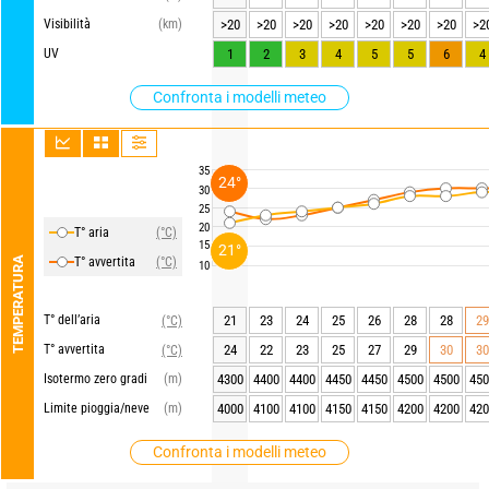
Visibilità
(km)
>20
>20
>20
>20
>20
>20
>20
>2
UV
1
2
3
4
5
5
6
4
Confronta i modelli meteo
35
24°
30
25
20
T° aria
(°C)
15
21°
TEMPERATURA
T° avvertita
(°C)
10
T° dell’aria
21
23
24
25
26
28
28
29
(°C)
T° avvertita
24
22
23
25
27
29
30
30
(°C)
Isotermo zero gradi
(m)
4300
4400
4400
4450
4450
4500
4500
450
Limite pioggia/neve
(m)
4000
4100
4100
4150
4150
4200
4200
420
Confronta i modelli meteo