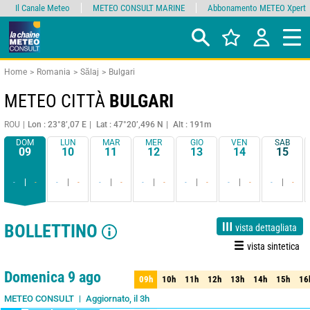
Il Canale Meteo
METEO CONSULT MARINE
Abbonamento METEO Xpert
Home
Romania
Sălaj
Bulgari
METEO CITTÀ
BULGARI
ROU
Lon : 23°8’,07 E
Lat : 47°20’,496 N
Alt : 191m
DOM
LUN
MAR
MER
GIO
VEN
SAB
09
10
11
12
13
14
15
-
-
-
-
-
-
-
-
-
-
-
-
-
-
BOLLETTINO
vista dettagliata
vista sintetica
1 giorno
3 giorni
7 giorni
15 giorni
90%
Affidabilità
Domenica 9 ago
09h
10h
11h
12h
13h
14h
15h
16
09h
10h
11h
12h
13h
14h
15h
16
Aggiornato, il 3h
METEO CONSULT