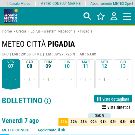
Il Canale Meteo
METEO CONSULT MARINE
Abbonamento METEO Xpert
Home
Grecia
Epirus - Western Macedonia
Pigadia
METEO CITTÀ
PIGADIA
GRC
Lon : 20°58’,014 E
Lat : 39°27’,726 N
Alt : 633m
VEN
SAB
DOM
LUN
MAR
MER
GIO
07
08
09
10
11
12
13
-
-
-
-
-
-
-
-
-
-
-
-
-
-
BOLLETTINO
vista dettagliata
vista sintetica
Sab 8
Sab 8
1 giorno
3 giorni
7 giorni
15 giorni
90%
Affidabilità
Venerdì 7 ago
21h
22h
23h
00h
01h
02h
03h
04
21h
22h
23h
00h
01h
02h
03h
04
Aggiornato, il 3h
METEO CONSULT