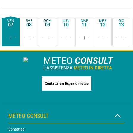
VEN
SAB
DOM
LUN
MAR
MER
GIO
07
08
09
10
11
12
13
-
-
-
-
-
-
-
-
-
-
-
-
-
-
METEO
CONSULT
L'ASSISTENZA
METEO IN DIRETTA
Contatta un Esperto meteo
METEO CONSULT
Contattaci