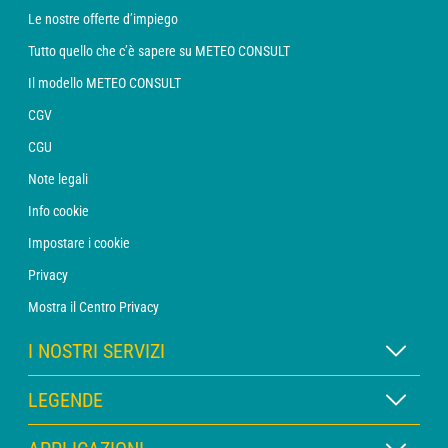
Le nostre offerte d’impiego
Tutto quello che c’è sapere su METEO CONSULT
Il modello METEO CONSULT
CGV
CGU
Note legali
Info cookie
Impostare i cookie
Privacy
Mostra il Centro Privacy
I NOSTRI SERVIZI
Abbonamento METEO Xpert
LEGENDE
Abbonamento METEO PRO
Legenda delle mappe