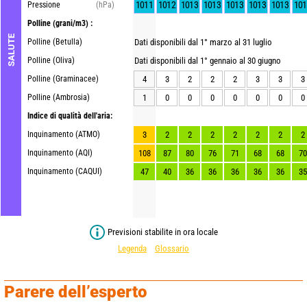
1011
1012
1013
1013
1013
1013
1013
101
Pressione
(hPa)
Polline
(grani/m3) :
SALUTE
Polline (Betulla)
Dati disponibili dal 1° marzo al 31 luglio
Polline (Oliva)
Dati disponibili dal 1° gennaio al 30 giugno
Polline (Graminacee)
4
3
2
2
2
3
3
3
Polline (Ambrosia)
1
0
0
0
0
0
0
0
Indice di qualità dell'aria:
Inquinamento (ATMO)
3
2
2
2
2
2
2
2
Inquinamento (AQI)
108
87
80
76
71
68
68
70
Inquinamento (CAQUI)
47
40
36
36
36
36
36
35
Previsioni stabilite in ora locale
Legenda
Glossario
Parere dell’esperto