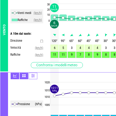
30
11
20
km/h
Venti medi
(km/h)
10
Raffiche
(km/h)
0
6
km/h
VENTO
A 10m dal suolo:
Direzione
120
°
95
°
65
°
60
°
45
°
45
°
30
°
30
(°)
Velocità
6
5
3
4
4
4
3
3
(km/h)
11
11
9
7
8
9
8
8
Raffiche
(km/h)
Confronta i modelli meteo
1020
1011
1015
hPa
1010
Pressione
(hPa)
1005