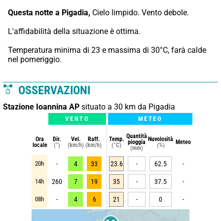
Questa notte a Pigadia,
 Cielo limpido. Vento debole.
L'affidabilità della situazione è ottima.
Temperatura minima di 23 e massima di 30°C, farà calde 
nel pomeriggio.
OSSERVAZIONI
Stazione Ioannina AP
situato a 30 km da Pigadia
VENTO
METEO
Quantità
Ora
Dir.
Vel.
Raff.
Temp.
Nuvolosità
pioggia
Meteo
locale
(°)
(km/h)
(km/h)
(°C)
(%)
(mm)
20h
-
4
33
23.6
-
62.5
-
14h
260
7
19
35
-
37.5
-
08h
-
4
6
21
-
0
-