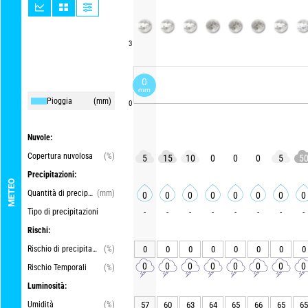
3
0
mm
Pioggia
(mm)
0
Nuvole:
Copertura nuvolosa
(%)
5
15
10
0
0
0
5
5
Precipitazioni:
METEO
Quantità di precipitazioni
(mm)
0
0
0
0
0
0
0
0
Tipo di precipitazioni
-
-
-
-
-
-
-
-
Rischi:
Rischio di precipitazioni
(%)
0
0
0
0
0
0
0
0
0
0
0
0
0
0
0
0
Rischio Temporali
(%)
Luminosità:
Umidità
(%)
57
60
63
64
65
66
65
65