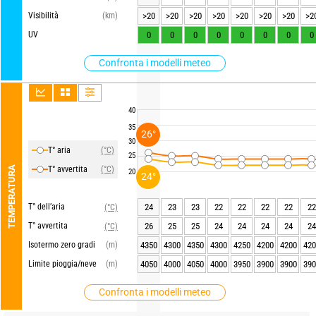
Visibilità
(km)
>20
>20
>20
>20
>20
>20
>20
>2
UV
0
0
0
0
0
0
0
0
Confronta i modelli meteo
40
35
26°
30
T° aria
(°C)
25
TEMPERATURA
T° avvertita
(°C)
20
24°
T° dell’aria
24
23
23
22
22
22
22
22
(°C)
T° avvertita
26
25
25
24
24
24
24
24
(°C)
Isotermo zero gradi
(m)
4350
4300
4350
4300
4250
4200
4200
420
Limite pioggia/neve
(m)
4050
4000
4050
4000
3950
3900
3900
390
Confronta i modelli meteo