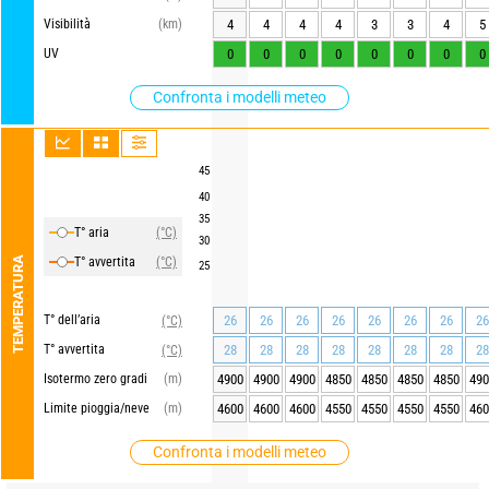
Visibilità
(km)
4
4
4
4
3
3
4
5
UV
0
0
0
0
0
0
0
0
Confronta i modelli meteo
45
40
35
T° aria
(°C)
30
TEMPERATURA
T° avvertita
(°C)
25
T° dell’aria
26
26
26
26
26
26
26
26
(°C)
T° avvertita
28
28
28
28
28
28
28
28
(°C)
Isotermo zero gradi
(m)
4900
4900
4900
4850
4850
4850
4850
490
Limite pioggia/neve
(m)
4600
4600
4600
4550
4550
4550
4550
460
Confronta i modelli meteo