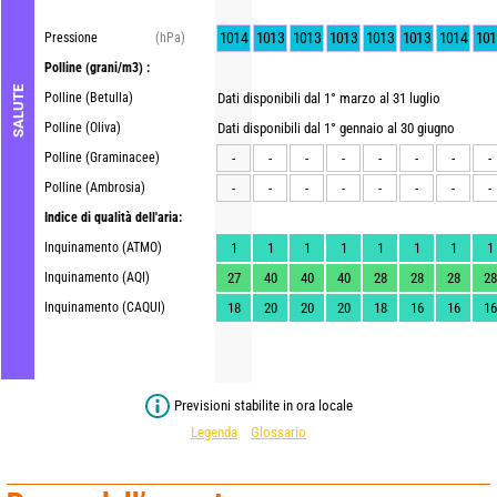
1014
1013
1013
1013
1013
1013
1014
101
Pressione
(hPa)
Polline
(grani/m3) :
SALUTE
Polline (Betulla)
Dati disponibili dal 1° marzo al 31 luglio
Polline (Oliva)
Dati disponibili dal 1° gennaio al 30 giugno
Polline (Graminacee)
-
-
-
-
-
-
-
-
Polline (Ambrosia)
-
-
-
-
-
-
-
-
Indice di qualità dell'aria:
Inquinamento (ATMO)
1
1
1
1
1
1
1
1
Inquinamento (AQI)
27
40
40
40
28
28
28
28
Inquinamento (CAQUI)
18
20
20
20
18
16
16
16
Previsioni stabilite in ora locale
Legenda
Glossario