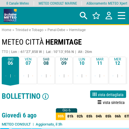
Il Canale Meteo
METEO CONSULT MARINE
Abbonamento METEO Xpert
Home
Trinidad e Tobago
Penal-Debe
Hermitage
METEO CITTÀ
HERMITAGE
TTO
Lon : -61°27’,858 W
Lat : 10°13’,956 N
Alt : 26m
GIO
VEN
SAB
DOM
LUN
MAR
MER
06
07
08
09
10
11
12
-
-
-
-
-
-
-
-
-
-
-
-
-
-
BOLLETTINO
vista dettagliata
vista sintetica
Gio 6
Gio 6
1 giorno
3 giorni
7 giorni
15 giorni
85%
Affidabilità
Giovedì 6 ago
00h
01h
02h
03h
04h
05h
06h
07
00h
01h
02h
03h
04h
05h
06h
07
Aggiornato, il 3h
METEO CONSULT