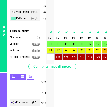
30
Venti medi
(km/h)
20
Raffiche
(km/h)
10
VENTO
A 10m dal suolo:
Direzione
80
°
80
°
80
°
80
°
85
°
80
°
85
°
85
(°)
Velocità
11
11
11
11
11
12
12
12
(km/h)
23
22
24
24
23
24
26
28
Raffiche
(km/h)
-
>75
>75
>70
>70
>70
>70
>7
Sotto le tempeste
(km/h)
Confronta i modelli meteo
1020
1015
Pressione
(hPa)
1010