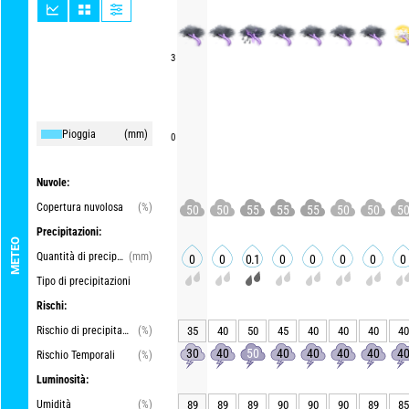
3
Pioggia
(mm)
0
Nuvole:
Copertura nuvolosa
(%)
50
50
55
55
55
50
50
5
Precipitazioni:
METEO
Quantità di precipitazioni
(mm)
0
0
0.1
0
0
0
0
0
Tipo di precipitazioni
Rischi:
Rischio di precipitazioni
(%)
35
40
50
45
40
40
40
40
30
40
50
40
40
40
40
4
Rischio Temporali
(%)
Luminosità:
Umidità
(%)
89
89
89
90
90
90
89
85