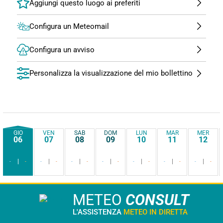
Configura un Meteomail
Configura un avviso
Personalizza la visualizzazione del mio bollettino
GIO
VEN
SAB
DOM
LUN
MAR
MER
06
07
08
09
10
11
12
-
-
-
-
-
-
-
-
-
-
-
-
-
-
METEO
CONSULT
L'ASSISTENZA
METEO IN DIRETTA