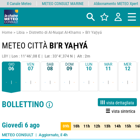
Il Canale Meteo
METEO CONSULT MARINE
Abbonamento METEO Xpert
Home
Libia
Distretto di Al-Nuqat Al-Khams
Bi’r Yaḩyá
METEO CITTÀ
BI’R YAḨYÁ
LBY
Lon : 11°46’,08 E
Lat : 33°4’,374 N
Alt : 2m
GIO
VEN
SAB
DOM
LUN
MAR
MER
06
07
08
09
10
11
12
-
-
-
-
-
-
-
-
-
-
-
-
-
-
BOLLETTINO
vista dettagliata
vista sintetica
1 giorno
3 giorni
7 giorni
15 giorni
90%
Affidabilità
Giovedì 6 ago
09h
10h
11h
12h
13h
14h
15h
16
09h
10h
11h
12h
13h
14h
15h
16
Aggiornato, il 4h
METEO CONSULT