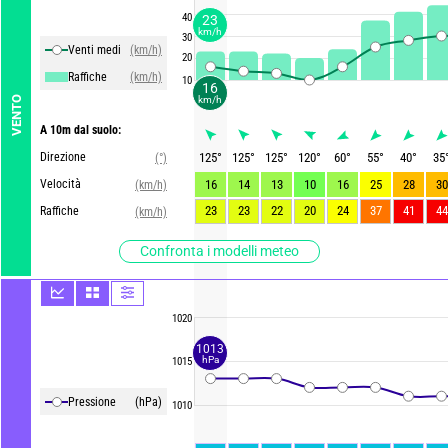
40
23
km/h
30
Venti medi
(km/h)
20
Raffiche
(km/h)
10
16
km/h
VENTO
A 10m dal suolo:
Direzione
125
°
125
°
125
°
120
°
60
°
55
°
40
°
35
(°)
Velocità
16
14
13
10
16
25
28
30
(km/h)
23
23
22
20
24
37
41
44
Raffiche
(km/h)
Confronta i modelli meteo
1020
1013
hPa
1015
Pressione
(hPa)
1010