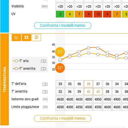
Visibilità
(km)
>20
>20
>20
>20
>20
>20
>20
>2
UV
2
4
7
9
10
9
7
5
Confronta i modelli meteo
45
33°
40
35
T° aria
(°C)
30
32°
TEMPERATURA
T° avvertita
(°C)
25
T° dell’aria
33
35
36
38
37
36
34
34
(°C)
T° avvertita
32
36
39
42
42
38
36
38
(°C)
Isotermo zero gradi
(m)
4650
4600
4650
4800
4850
4900
4900
495
Limite pioggia/neve
(m)
4350
4300
4350
4500
4550
4600
4600
465
Confronta i modelli meteo