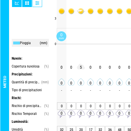
3
0
mm
Pioggia
(mm)
0
Nuvole:
Copertura nuvolosa
(%)
0
0
5
0
0
0
0
0
Precipitazioni:
METEO
Quantità di precipitazioni
(mm)
0
0
0
0
0
0
0
0
Tipo di precipitazioni
-
-
-
-
-
-
-
-
Rischi:
Rischio di precipitazioni
(%)
0
0
0
0
0
0
0
0
0
0
0
0
0
0
0
0
Rischio Temporali
(%)
Luminosità:
Umidità
(%)
32
25
20
17
32
36
48
50