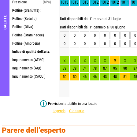
1013
1013
1013
1012
1012
1012
1011
101
Pressione
(hPa)
Polline
(grani/m3) :
SALUTE
Polline (Betulla)
Dati disponibili dal 1° marzo al 31 luglio
Polline (Oliva)
Dati disponibili dal 1° gennaio al 30 giugno
Polline (Graminacee)
0
0
0
0
0
0
0
0
Polline (Ambrosia)
0
0
0
0
0
0
0
0
Indice di qualità dell'aria:
Inquinamento (ATMO)
2
2
2
2
2
3
2
2
Inquinamento (AQI)
78
78
74
78
87
95
90
87
Inquinamento (CAQUI)
50
50
46
46
43
48
51
45
Previsioni stabilite in ora locale
Legenda
Glossario
Parere dell’esperto