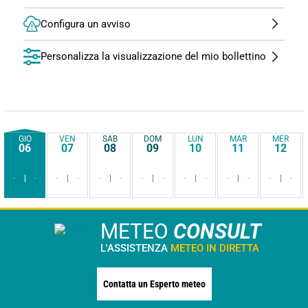
Configura un avviso
Personalizza la visualizzazione del mio bollettino
GIO
VEN
SAB
DOM
LUN
MAR
MER
06
07
08
09
10
11
12
-
-
-
-
-
-
-
-
-
-
-
-
-
-
METEO
CONSULT
L'ASSISTENZA
METEO IN DIRETTA
Contatta un Esperto meteo