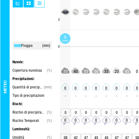
3
0
mm
Pioggia
(mm)
0
Nuvole:
Copertura nuvolosa
(%)
70
40
55
50
35
20
45
0
Precipitazioni:
METEO
Quantità di precipitazioni
(mm)
0
0
0
0
0
0
0
0
Tipo di precipitazioni
-
-
-
-
-
-
-
-
Rischi:
Rischio di precipitazioni
(%)
0
0
0
0
0
0
0
0
0
0
0
0
0
0
0
0
Rischio Temporali
(%)
Luminosità:
Umidità
(%)
38
42
47
45
45
47
47
50