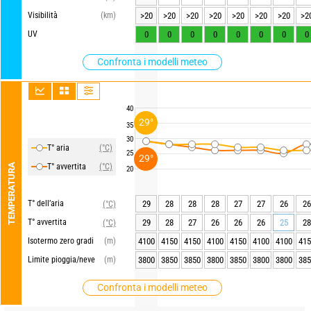
Visibilità
(km)
>20
>20
>20
>20
>20
>20
>20
>2
UV
0
0
0
0
0
0
0
0
Confronta i modelli meteo
40
29°
35
30
T° aria
(°C)
25
29°
TEMPERATURA
T° avvertita
(°C)
20
T° dell’aria
29
28
28
28
27
27
26
26
(°C)
T° avvertita
29
28
27
26
26
26
25
28
(°C)
Isotermo zero gradi
(m)
4100
4150
4150
4100
4150
4100
4100
415
Limite pioggia/neve
(m)
3800
3850
3850
3800
3850
3800
3800
385
Confronta i modelli meteo