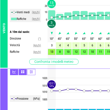
13
km/h
20
Venti medi
(km/h)
10
Raffiche
(km/h)
0
3
VENTO
km/h
A 10m dal suolo:
Direzione
10
°
45
°
65
°
55
°
65
°
55
°
60
°
65
(°)
Velocità
3
4
4
6
5
6
6
6
(km/h)
13
8
10
12
12
10
11
11
Raffiche
(km/h)
Confronta i modelli meteo
1020
1011
1015
hPa
1010
Pressione
(hPa)
1005