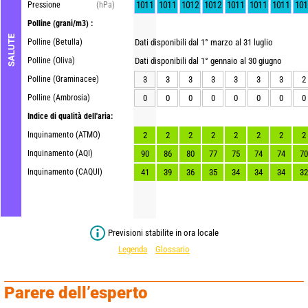
1011
1011
1012
1012
1011
1011
1011
101
Pressione
(hPa)
Polline
(grani/m3) :
SALUTE
Polline (Betulla)
Dati disponibili dal 1° marzo al 31 luglio
Polline (Oliva)
Dati disponibili dal 1° gennaio al 30 giugno
Polline (Graminacee)
3
3
3
3
3
3
3
2
Polline (Ambrosia)
0
0
0
0
0
0
0
0
Indice di qualità dell'aria:
Inquinamento (ATMO)
2
2
2
2
2
2
2
2
Inquinamento (AQI)
90
86
80
77
75
74
74
70
Inquinamento (CAQUI)
41
39
36
35
34
34
34
32
Previsioni stabilite in ora locale
Legenda
Glossario
Parere dell’esperto