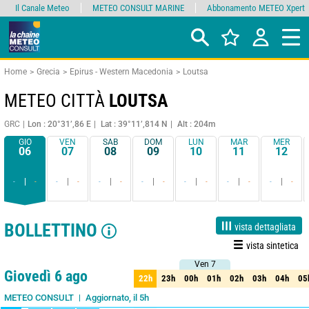
Il Canale Meteo
METEO CONSULT MARINE
Abbonamento METEO Xpert
Home
Grecia
Epirus - Western Macedonia
Loutsa
METEO CITTÀ
LOUTSA
GRC
Lon : 20°31’,86 E
Lat : 39°11’,814 N
Alt : 204m
GIO
VEN
SAB
DOM
LUN
MAR
MER
06
07
08
09
10
11
12
-
-
-
-
-
-
-
-
-
-
-
-
-
-
BOLLETTINO
vista dettagliata
vista sintetica
Ven 7
Ven 7
1 giorno
3 giorni
7 giorni
15 giorni
90%
Affidabilità
Giovedì 6 ago
22h
23h
00h
01h
02h
03h
04h
05
22h
23h
00h
01h
02h
03h
04h
05
Aggiornato, il 5h
METEO CONSULT