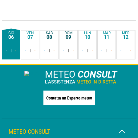
GIO
VEN
SAB
DOM
LUN
MAR
MER
06
07
08
09
10
11
12
-
-
-
-
-
-
-
-
-
-
-
-
-
-
METEO
CONSULT
L'ASSISTENZA
METEO IN DIRETTA
Contatta un Esperto meteo
METEO CONSULT