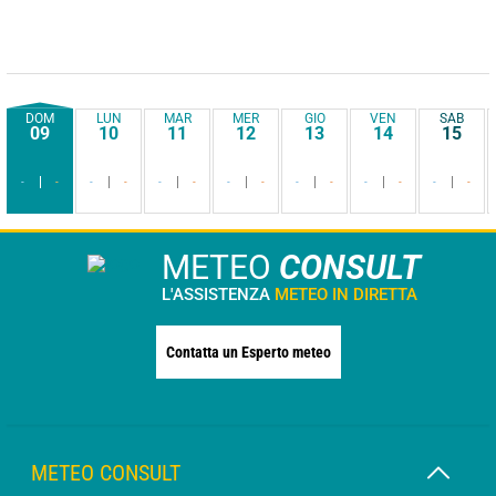
DOM
LUN
MAR
MER
GIO
VEN
SAB
09
10
11
12
13
14
15
-
-
-
-
-
-
-
-
-
-
-
-
-
-
METEO
CONSULT
L'ASSISTENZA
METEO IN DIRETTA
Contatta un Esperto meteo
METEO CONSULT