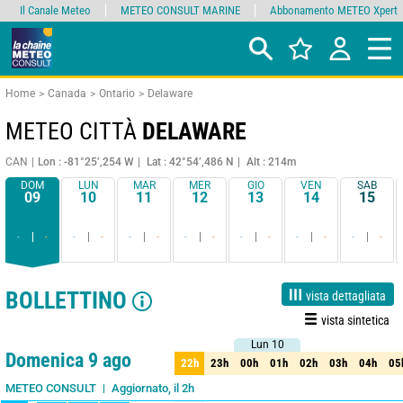
Il Canale Meteo
METEO CONSULT MARINE
Abbonamento METEO Xpert
Home
Canada
Ontario
Delaware
METEO CITTÀ
DELAWARE
CAN
Lon : -81°25’,254 W
Lat : 42°54’,486 N
Alt : 214m
DOM
LUN
MAR
MER
GIO
VEN
SAB
09
10
11
12
13
14
15
-
-
-
-
-
-
-
-
-
-
-
-
-
-
BOLLETTINO
vista dettagliata
vista sintetica
Lun 10
Lun 10
1 giorno
3 giorni
7 giorni
15 giorni
85%
Affidabilità
Domenica 9 ago
22h
23h
00h
01h
02h
03h
04h
05
22h
23h
00h
01h
02h
03h
04h
05
Aggiornato, il 2h
METEO CONSULT