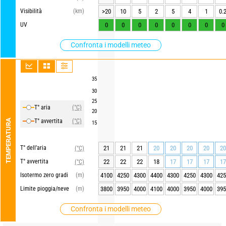
Visibilità
(km)
>20
10
5
2
5
4
1
0.
UV
0
0
0
0
0
0
0
0
Confronta i modelli meteo
35
30
25
T° aria
(°C)
20
TEMPERATURA
T° avvertita
(°C)
15
T° dell’aria
21
21
21
20
20
20
20
20
(°C)
T° avvertita
22
22
22
18
17
17
17
17
(°C)
Isotermo zero gradi
(m)
4100
4250
4300
4400
4300
4250
4300
425
Limite pioggia/neve
(m)
3800
3950
4000
4100
4000
3950
4000
395
Confronta i modelli meteo