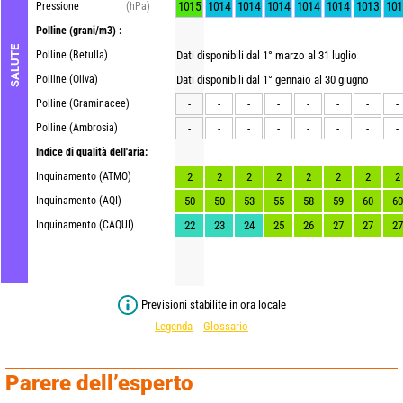
1015
1014
1014
1014
1014
1014
1013
101
Pressione
(hPa)
Polline
(grani/m3) :
SALUTE
Polline (Betulla)
Dati disponibili dal 1° marzo al 31 luglio
Polline (Oliva)
Dati disponibili dal 1° gennaio al 30 giugno
Polline (Graminacee)
-
-
-
-
-
-
-
-
Polline (Ambrosia)
-
-
-
-
-
-
-
-
Indice di qualità dell'aria:
Inquinamento (ATMO)
2
2
2
2
2
2
2
2
Inquinamento (AQI)
50
50
53
55
58
59
60
60
Inquinamento (CAQUI)
22
23
24
25
26
27
27
27
Previsioni stabilite in ora locale
Legenda
Glossario
Parere dell’esperto