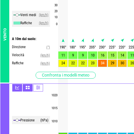
30
20
Venti medi
(km/h)
10
Raffiche
(km/h)
0
VENTO
A 10m dal suolo:
Direzione
190
°
180
°
195
°
205
°
230
°
225
°
220
°
225
(°)
Velocità
11
9
9
10
16
15
14
11
(km/h)
24
22
22
23
34
29
30
20
Raffiche
(km/h)
Confronta i modelli meteo
1020
1015
Pressione
(hPa)
1010