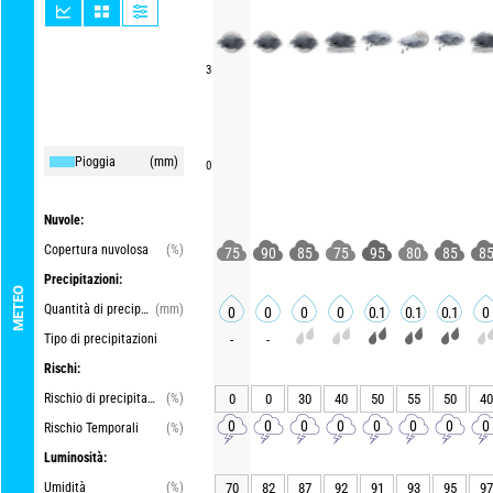
3
Pioggia
(mm)
0
Nuvole:
Copertura nuvolosa
(%)
75
90
85
75
95
80
85
8
Precipitazioni:
METEO
Quantità di precipitazioni
(mm)
0
0
0
0
0.1
0.1
0.1
0
Tipo di precipitazioni
-
-
Rischi:
Rischio di precipitazioni
(%)
0
0
30
40
50
55
50
40
0
0
0
0
0
0
0
0
Rischio Temporali
(%)
Luminosità:
Umidità
(%)
70
82
87
92
91
93
95
97