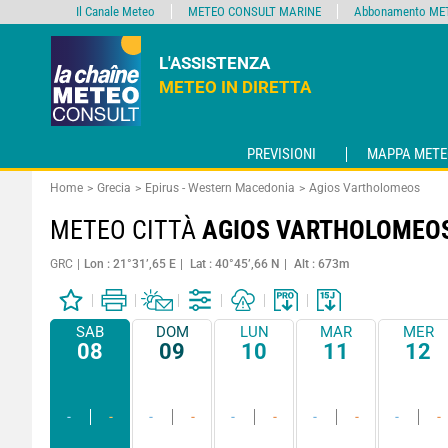
Il Canale Meteo
METEO CONSULT MARINE
Abbonamento MET
L'ASSISTENZA
METEO IN DIRETTA
PREVISIONI
MAPPA METE
Home
Grecia
Epirus - Western Macedonia
Agios Vartholomeos
METEO CITTÀ
AGIOS VARTHOLOMEO
GRC
Lon : 21°31’,65 E
Lat : 40°45’,66 N
Alt : 673m
SAB
DOM
LUN
MAR
MER
08
09
10
11
12
-
-
-
-
-
-
-
-
-
-