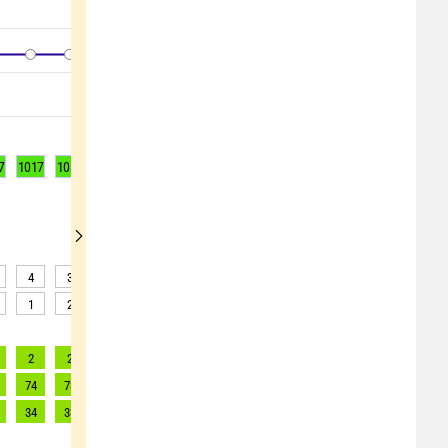
7
1017
1017
1017
1017
1018
1018
1018
1018
1018
4
3
3
3
3
2
2
2
2
1
2
2
3
4
4
7
7
6
2
2
2
2
2
2
2
2
2
74
73
71
68
62
67
73
85
88
34
33
32
31
28
30
33
39
40