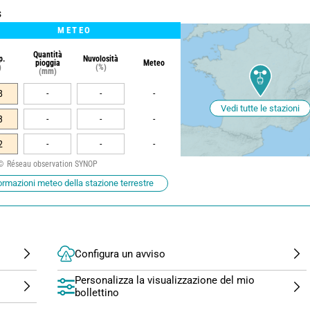
s
METEO
Quantità
p.
Nuvolosità
pioggia
Meteo
)
(%)
(mm)
8
-
-
-
Vedi tutte le stazioni
3
-
-
-
2
-
-
-
Réseau observation SYNOP
ormazioni meteo della stazione terrestre
Configura un avviso
Personalizza la visualizzazione del mio
bollettino