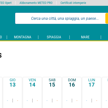
EO Xpert
Abbonamento METEO PRO
Certificati intemperie
O
MONTAGNA
SPIAGGIA
MARE
S
GIO
VEN
SAB
DOM
LUN
13
14
15
16
17
-
-
-
-
-
-
-
-
-
-
-