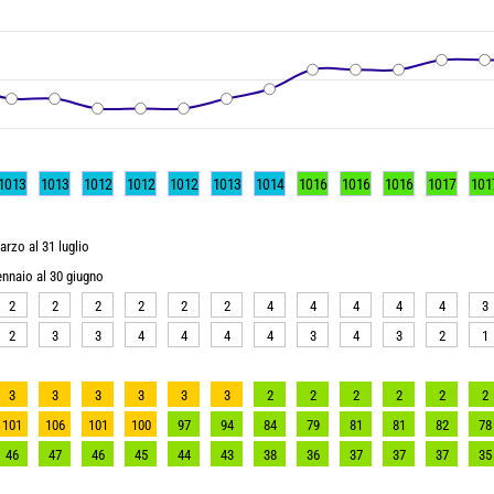
1013
1013
1012
1012
1012
1013
1014
1016
1016
1016
1017
101
arzo al 31 luglio
gennaio al 30 giugno
2
2
2
2
2
2
4
4
4
4
4
3
2
3
3
4
4
4
4
3
4
3
2
1
3
3
3
3
3
3
2
2
2
2
2
2
101
106
101
100
97
94
84
79
81
81
82
78
46
47
46
45
44
43
38
36
37
37
37
35