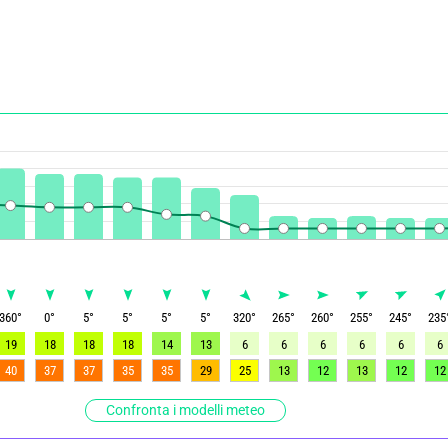
360
°
0
°
5
°
5
°
5
°
5
°
320
°
265
°
260
°
255
°
245
°
235
19
18
18
18
14
13
6
6
6
6
6
6
40
37
37
35
35
29
25
13
12
13
12
12
Confronta i modelli meteo