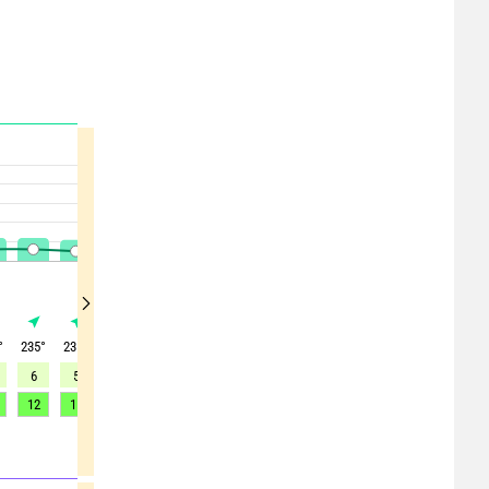
°
235
°
235
°
235
°
230
°
230
°
245
°
295
°
310
°
325
°
6
5
5
5
5
4
6
10
13
12
11
11
10
10
10
10
20
27