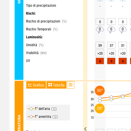
Tipo di precipitazioni
-
-
-
Rischi:
Rischio di precipitazioni
(%)
0
0
0
0
0
0
Rischio Temporali
(%)
Luminosità:
Umidità
(%)
39
37
31
Visibilità
(km)
>20
>20
>20
UV
8
9
8
Grafico
Tabella
30°
35
30
25
28°
T° dell’aria
(°C)
20
TEMPERATURA
T° avvertita
(°C)
15