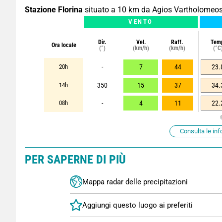
Stazione Florina
situato a 10 km da Agios Vartholomeo
VENTO
Dir.
Vel.
Raff.
Tem
Ora locale
(°)
(km/h)
(km/h)
(°C
20h
-
7
44
23.
14h
350
15
37
34.
08h
-
4
11
22.
Consulta le inf
PER SAPERNE DI PIÙ
Mappa radar delle precipitazioni