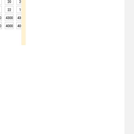
20
20
19
18
18
20
23
25
26
22
19
18
17
17
19
26
28
27
0
4300
4300
4300
4250
4250
4300
4300
4300
4300
0
4000
4000
4000
3950
3950
4000
4000
4000
4000