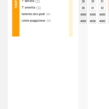
T° dell’aria
(°C)
28
29
31
T° avvertita
(°C)
30
31
32
Isotermo zero gradi
(m)
4300
4350
4300
Limite pioggia/neve
(m)
4000
4050
4000