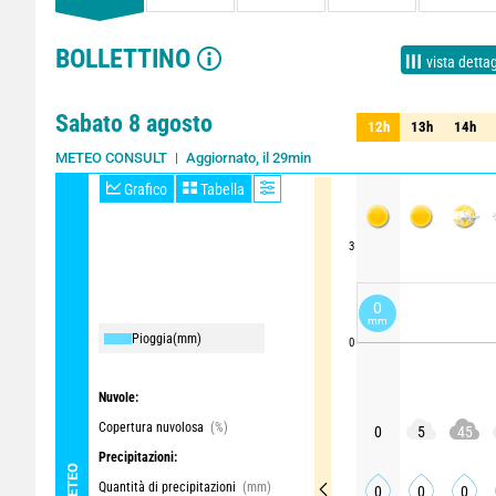
BOLLETTINO
vista dettag
Sabato 8 agosto
12h
13h
14h
12h
13h
14h
Aggiornato, il 29min
METEO CONSULT
Grafico
Tabella
3
0
mm
Pioggia
(mm)
0
Nuvole:
Copertura nuvolosa
(%)
0
5
45
Precipitazioni:
METEO
Quantità di precipitazioni
(mm)
0
0
0