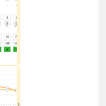
-
-
-
-
-
-
-
-
-
0
0
0
0
0
0
0
0
0
0
0
0
0
0
0
0
0
0
72
74
78
80
81
78
58
55
49
0
>20
>20
>20
>20
>20
>20
>20
>20
>20
0
0
0
0
0
1
2
3
6