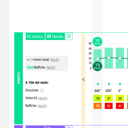
Grafico
Tabella
38
50
km/h
40
30
20
Venti medi
(km/h)
10
19
Raffiche
(km/h)
km/h
0
VENTO
A 10m dal suolo:
Direzione
(°)
340
°
350
°
0
°
Velocità
(km/h)
19
21
20
Raffiche
38
41
41
(km/h)