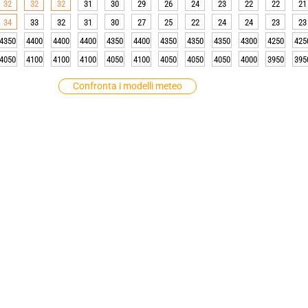
32
32
32
31
30
29
26
24
23
22
22
21
34
33
32
31
30
27
25
22
24
24
23
23
4350
4400
4400
4400
4350
4400
4350
4350
4350
4300
4250
425
4050
4100
4100
4100
4050
4100
4050
4050
4050
4000
3950
395
Confronta i modelli meteo