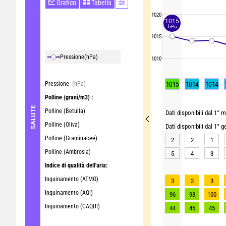
Grafico
Tabella
1020
1015
hPa
1015
Pressione
(hPa)
1010
Pressione
(hPa)
1015
1014
1014
Polline
(grani/m3) :
SALUTE
Polline (Betulla)
Dati disponibili dal 1° m
Polline (Oliva)
Dati disponibili dal 1° 
Polline (Graminacee)
2
2
1
Polline (Ambrosia)
5
4
3
Indice di qualità dell'aria:
Inquinamento (ATMO)
3
3
3
Inquinamento (AQI)
96
98
100
Inquinamento (CAQUI)
44
45
45