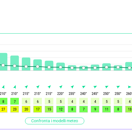
210
°
210
°
215
°
215
°
215
°
220
°
235
°
240
°
245
°
250
°
250
°
260
8
7
6
6
5
5
4
4
4
5
5
4
27
23
20
17
15
12
8
7
9
11
8
13
Confronta i modelli meteo