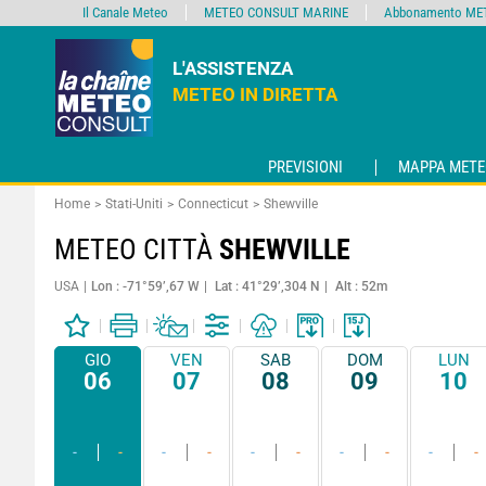
Il Canale Meteo
METEO CONSULT MARINE
Abbonamento MET
L'ASSISTENZA
METEO IN DIRETTA
PREVISIONI
MAPPA METE
Home
Stati-Uniti
Connecticut
Shewville
METEO CITTÀ
SHEWVILLE
USA
Lon : -71°59’,67 W
Lat : 41°29’,304 N
Alt : 52m
GIO
VEN
SAB
DOM
LUN
06
07
08
09
10
-
-
-
-
-
-
-
-
-
-