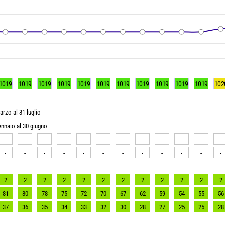
1019
1019
1019
1019
1019
1019
1019
1019
1019
1019
1019
102
arzo al 31 luglio
gennaio al 30 giugno
-
-
-
-
-
-
-
-
-
-
-
-
-
-
-
-
-
-
-
-
-
-
-
-
2
2
2
2
2
2
2
2
2
2
2
2
81
80
78
75
72
70
67
62
59
54
55
56
37
36
35
34
33
32
30
28
27
25
25
28