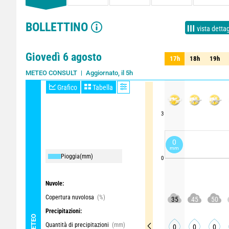
BOLLETTINO
vista dettag
Giovedì 6 agosto
17h
18h
19h
17h
18h
19h
Aggiornato, il 5h
METEO CONSULT
Grafico
Tabella
3
0
mm
Pioggia
(mm)
0
Nuvole:
Copertura nuvolosa
(%)
35
45
50
Precipitazioni:
METEO
Quantità di precipitazioni
(mm)
0
0
0