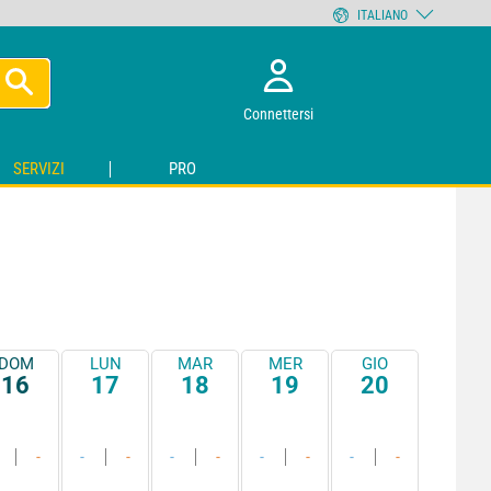
ITALIANO
Connettersi
SERVIZI
PRO
DOM
LUN
MAR
MER
GIO
16
17
18
19
20
-
-
-
-
-
-
-
-
-