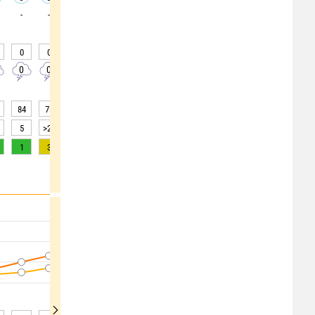
-
-
-
-
-
-
-
-
0
0
0
0
0
0
0
0
20
0
0
0
0
5
0
10
10
20
84
76
69
63
60
56
55
58
63
5
>20
>20
>20
>20
>20
>20
>20
>20
1
3
5
7
8
8
7
5
3