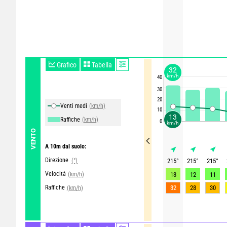
Grafico
Tabella
32
km/h
40
30
20
Venti medi
(km/h)
10
13
Raffiche
(km/h)
0
km/h
VENTO
A 10m dal suolo:
Direzione
(°)
215
°
215
°
215
°
Velocità
(km/h)
13
12
11
Raffiche
32
28
30
(km/h)