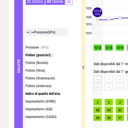
Grafico
Tabella
1025
1018
hPa
1020
1015
Pressione
(hPa)
1010
Pressione
(hPa)
1018
1018
1019
Polline
(grani/m3) :
SALUTE
Polline (Betulla)
Dati disponibili dal 1° m
Polline (Oliva)
Dati disponibili dal 1° 
Polline (Graminacee)
-
-
-
Polline (Ambrosia)
-
-
-
Indice di qualità dell'aria:
Inquinamento (ATMO)
2
2
2
Inquinamento (AQI)
85
84
82
Inquinamento (CAQUI)
39
38
37