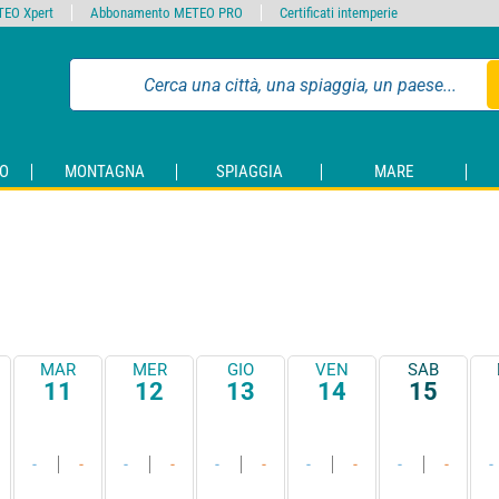
EO Xpert
Abbonamento METEO PRO
Certificati intemperie
O
MONTAGNA
SPIAGGIA
MARE
MAR
MER
GIO
VEN
SAB
11
12
13
14
15
-
-
-
-
-
-
-
-
-
-
-