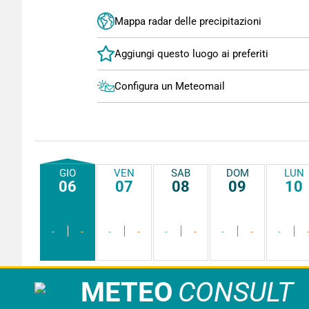
Mappa radar delle precipitazioni
Configura un Meteomail
GIO
VEN
SAB
DOM
LUN
06
07
08
09
10
-
-
-
-
-
-
-
-
-
METEO
CONSULT