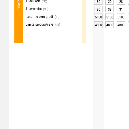
T° dell’aria
(°C)
30
29
28
T° avvertita
(°C)
36
33
31
Isotermo zero gradi
(m)
5100
5100
5100
Limite pioggia/neve
(m)
4800
4800
4800