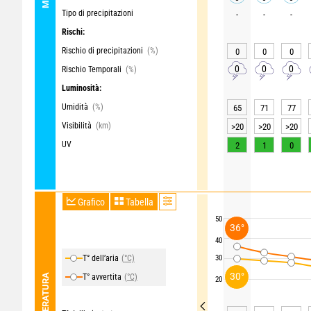
Tipo di precipitazioni
-
-
-
Rischi:
Rischio di precipitazioni
(%)
0
0
0
0
0
0
Rischio Temporali
(%)
Luminosità:
Umidità
(%)
65
71
77
Visibilità
(km)
>20
>20
>20
UV
2
1
0
Grafico
Tabella
50
36°
40
T° dell’aria
(°C)
30
30°
TEMPERATURA
T° avvertita
(°C)
20