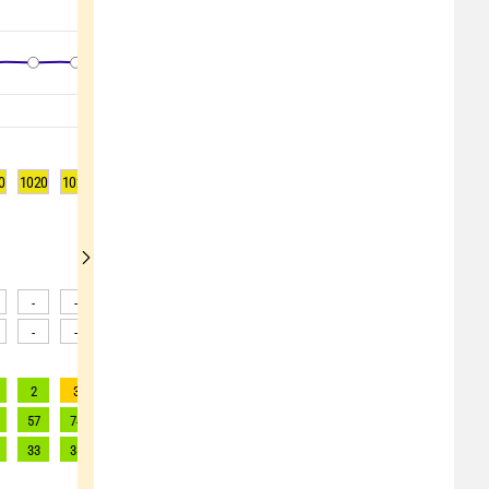
0
1020
1020
1019
1019
1019
1018
1018
1018
1017
-
-
-
-
-
-
-
-
-
-
-
-
-
-
-
-
-
-
2
3
3
4
4
4
4
4
4
57
74
90
115
135
155
175
166
156
33
38
43
49
54
59
64
62
60