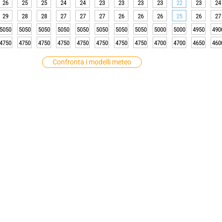
26
25
25
24
24
23
23
23
23
22
23
24
29
28
28
27
27
27
26
26
26
25
26
27
5050
5050
5050
5050
5050
5050
5050
5050
5000
5000
4950
490
4750
4750
4750
4750
4750
4750
4750
4750
4700
4700
4650
460
Confronta i modelli meteo