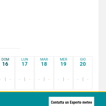
DOM
LUN
MAR
MER
GIO
16
17
18
19
20
-
-
-
-
-
-
-
-
-
-
Contatta un Esperto meteo