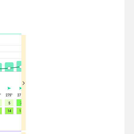
°
275
°
275
°
275
°
260
°
245
°
240
°
235
°
230
°
230
°
5
7
7
7
8
10
11
11
11
14
16
19
18
20
22
24
25
27