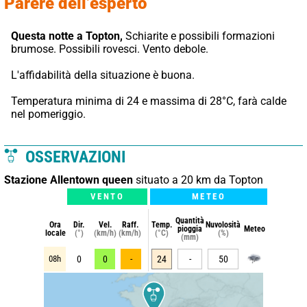
Parere dell’esperto
Questa notte a Topton,
 Schiarite e possibili formazioni 
brumose. Possibili rovesci. Vento debole.
L'affidabilità della situazione è buona.
Temperatura minima di 24 e massima di 28°C, farà calde 
nel pomeriggio.
OSSERVAZIONI
Stazione Allentown queen
situato a 20 km da Topton
VENTO
METEO
Quantità
Ora
Dir.
Vel.
Raff.
Temp.
Nuvolosità
pioggia
Meteo
locale
(°)
(km/h)
(km/h)
(°C)
(%)
(mm)
08h
0
0
-
24
-
50