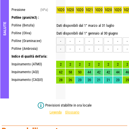
1020
1020
1020
1021
1020
1020
1020
102
Pressione
(hPa)
Polline
(grani/m3) :
SALUTE
Polline (Betulla)
Dati disponibili dal 1° marzo al 31 luglio
Polline (Oliva)
Dati disponibili dal 1° gennaio al 30 giugno
Polline (Graminacee)
-
-
-
-
-
-
-
-
Polline (Ambrosia)
-
-
-
-
-
-
-
-
Indice di qualità dell'aria:
Inquinamento (ATMO)
2
2
2
2
2
2
2
2
Inquinamento (AQI)
62
58
50
44
42
42
44
46
Inquinamento (CAQUI)
28
26
23
20
21
21
23
25
Previsioni stabilite in ora locale
Legenda
Glossario