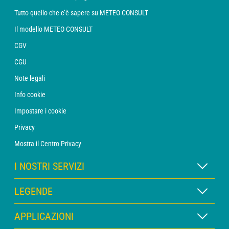
Tutto quello che c’è sapere su METEO CONSULT
Il modello METEO CONSULT
CGV
CGU
Note legali
Info cookie
Impostare i cookie
Privacy
Mostra il Centro Privacy
I NOSTRI SERVIZI
Abbonamento METEO Xpert
LEGENDE
Abbonamento METEO PRO
Legenda delle mappe
APPLICAZIONI
Consulenza con un meteorologo