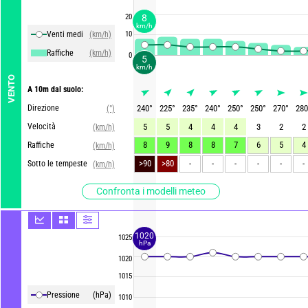
8
20
km/h
Venti medi
(km/h)
10
Raffiche
(km/h)
0
5
km/h
VENTO
A 10m dal suolo:
Direzione
240
°
225
°
235
°
240
°
250
°
250
°
270
°
280
(°)
Velocità
5
5
4
4
4
3
2
2
(km/h)
8
9
8
8
7
6
5
4
Raffiche
(km/h)
-
-
-
-
-
-
Sotto le tempeste
(km/h)
Confronta i modelli meteo
1020
1025
hPa
1020
1015
Pressione
(hPa)
1010