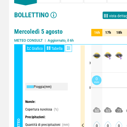
BOLLETTINO
vista dettag
Mercoledì 5 agosto
16h
17h
18h
16h
17h
18h
Aggiornato, il 6h
METEO CONSULT
Grafico
Tabella
3
0
mm
Pioggia
(mm)
0
Nuvole:
Copertura nuvolosa
(%)
60
65
75
Precipitazioni:
METEO
Quantità di precipitazioni
(mm)
0
0
0