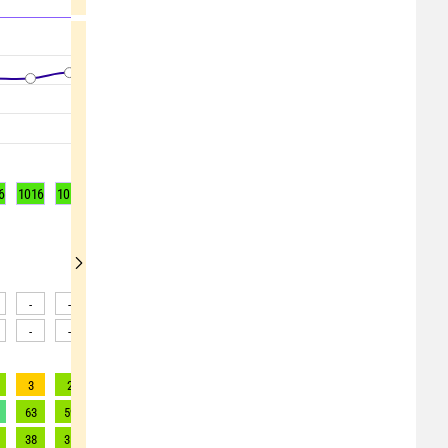
6
1016
1017
1016
1016
1015
1014
1013
1012
1011
-
-
-
-
-
-
-
-
-
-
-
-
-
-
-
-
-
-
3
2
2
2
3
4
4
4
4
63
59
65
88
120
163
165
168
170
38
35
33
40
50
61
62
62
63