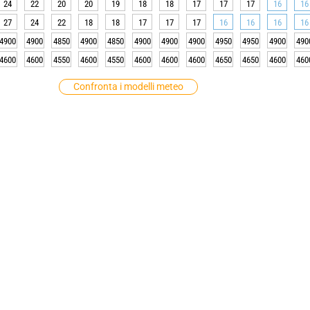
24
22
20
20
19
18
18
17
17
17
16
16
27
24
22
18
18
17
17
17
16
16
16
16
4900
4900
4850
4900
4850
4900
4900
4900
4950
4950
4900
490
4600
4600
4550
4600
4550
4600
4600
4600
4650
4650
4600
460
Confronta i modelli meteo