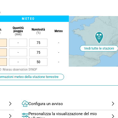
e
METEO
Quantità
p.
Nuvolosità
pioggia
Meteo
)
(%)
(mm)
-
75
-
Vedi tutte le stazioni
-
75
-
-
50
-
Réseau observation SYNOP
ormazioni meteo della stazione terrestre
Configura un avviso
Personalizza la visualizzazione del mio