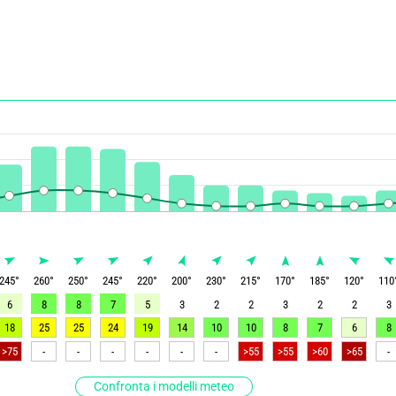
245
°
260
°
250
°
245
°
220
°
200
°
230
°
215
°
170
°
185
°
120
°
110
6
8
8
7
5
3
2
2
3
2
2
3
18
25
25
24
19
14
10
10
8
7
6
8
>75
-
-
-
-
-
-
>55
>55
>60
>65
-
Confronta i modelli meteo