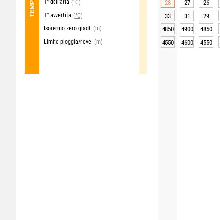
T° dell’aria
(°C)
28
27
26
T° avvertita
(°C)
33
31
29
Isotermo zero gradi
(m)
4850
4900
4850
Limite pioggia/neve
(m)
4550
4600
4550