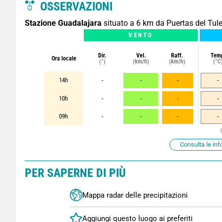
OSSERVAZIONI
Stazione Guadalajara
situato a 6 km da Puertas del Tul
VENTO
Dir.
Vel.
Raff.
Tem
Ora locale
(°)
(km/h)
(km/h)
(°C
14h
-
-
-
-
10h
-
-
-
-
09h
-
-
-
-
Consulta le inf
PER SAPERNE DI PIÙ
Mappa radar delle precipitazioni