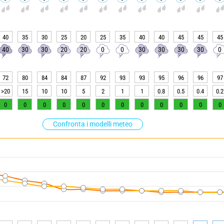
40
35
30
25
20
25
35
40
40
45
45
45
40
30
30
20
20
0
0
30
30
30
30
0
72
80
84
84
87
92
93
93
95
96
96
97
>20
15
10
10
5
2
1
1
0.8
0.5
0.4
0.2
0
0
0
0
0
0
0
0
0
0
0
0
Confronta i modelli meteo