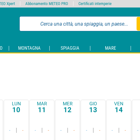
EO Xpert
Abbonamento METEO PRO
Certificati intemperie
O
MONTAGNA
SPIAGGIA
MARE
LUN
MAR
MER
GIO
VEN
10
11
12
13
14
-
-
-
-
-
-
-
-
-
-
-