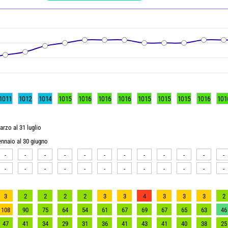
1011
1012
1014
1015
1016
1016
1016
1015
1015
1015
1016
101
arzo al 31 luglio
gennaio al 30 giugno
-
-
-
-
-
-
-
-
-
-
-
-
-
-
-
-
-
-
-
-
-
-
-
-
3
2
2
2
2
3
3
4
3
3
3
2
108
90
75
64
54
61
67
69
67
65
63
46
47
41
34
29
31
36
41
43
41
40
38
25