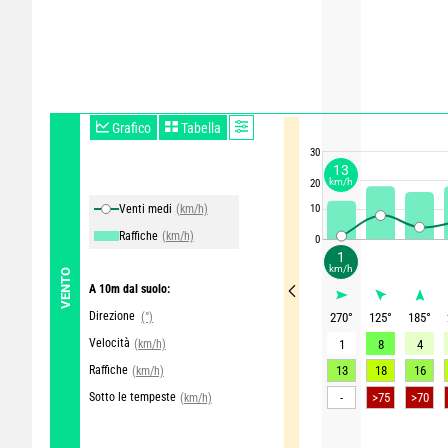
Grafico
Tabella
30
13
km/h
20
Venti medi
(km/h)
10
Raffiche
(km/h)
0
1
km/h
VENTO
A 10m dal suolo:
Direzione
(°)
270
°
125
°
185
°
Velocità
(km/h)
1
8
4
Raffiche
13
18
16
(km/h)
Sotto le tempeste
-
>75
>70
(km/h)