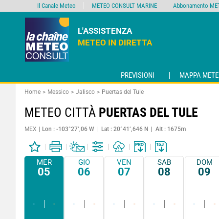
Il Canale Meteo
METEO CONSULT MARINE
Abbonamento MET
L'ASSISTENZA
METEO IN DIRETTA
PREVISIONI
MAPPA METE
Home
Messico
Jalisco
Puertas del Tule
METEO CITTÀ
PUERTAS DEL TULE
MEX
Lon : -103°27’,06 W
Lat : 20°41’,646 N
Alt : 1675m
MER
GIO
VEN
SAB
DOM
05
06
07
08
09
-
-
-
-
-
-
-
-
-
-