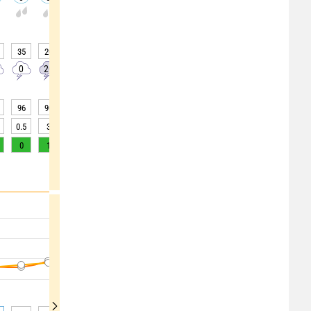
-
-
-
-
-
-
-
35
20
0
0
0
0
0
0
0
0
20
0
0
0
0
0
0
0
96
90
82
70
61
54
50
48
50
0.5
3
10
>20
>20
>20
>20
>20
>20
0
1
3
5
9
11
11
9
7