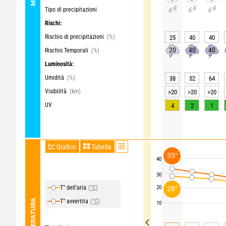
Tipo di precipitazioni
Rischi:
Rischio di precipitazioni
(%)
25
40
40
20
40
40
Rischio Temporali
(%)
Luminosità:
Umidità
(%)
38
52
64
Visibilità
(km)
>20
>20
>20
UV
4
2
1
Grafico
Tabella
33°
40
30
T° dell’aria
(°C)
20
28°
TEMPERATURA
T° avvertita
(°C)
10