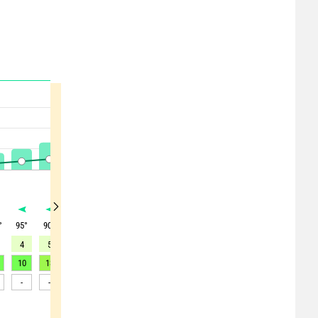
°
95
°
90
°
80
°
80
°
85
°
95
°
95
°
100
°
100
°
4
5
6
6
6
6
5
4
3
10
13
15
17
18
18
18
17
15
-
-
-
-
-
-
-
-
-