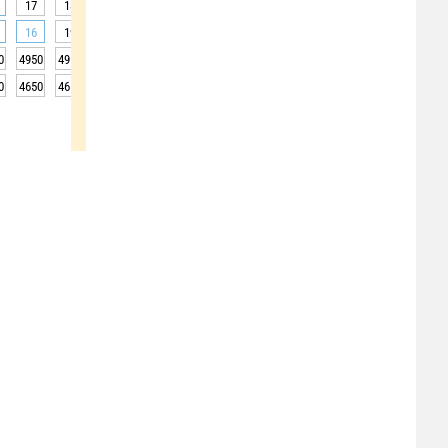
17
18
20
22
24
26
27
27
28
16
19
26
30
33
36
38
33
29
0
4950
4950
5000
5050
5050
5050
5050
5050
5050
0
4650
4650
4700
4750
4750
4750
4750
4750
4750