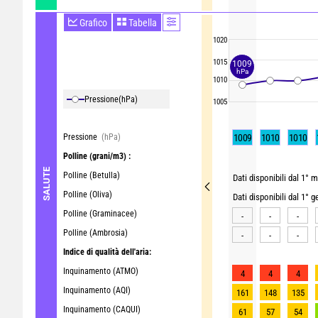
Grafico
Tabella
1020
1015
1009
hPa
1010
Pressione
(hPa)
1005
Pressione
(hPa)
1009
1010
1010
Polline
(grani/m3) :
SALUTE
Polline (Betulla)
Dati disponibili dal 1° m
Polline (Oliva)
Dati disponibili dal 1° 
Polline (Graminacee)
-
-
-
Polline (Ambrosia)
-
-
-
Indice di qualità dell'aria:
Inquinamento (ATMO)
4
4
4
Inquinamento (AQI)
161
148
135
Inquinamento (CAQUI)
61
57
54