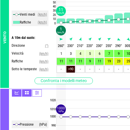
50
40
11
30
km/h
Venti medi
(km/h)
20
10
Raffiche
(km/h)
0
1
km/h
VENTO
A 10m dal suolo:
Direzione
260
°
230
°
210
°
220
°
230
°
255
°
290
°
305
(°)
Velocità
1
3
4
5
6
7
9
10
(km/h)
11
11
11
9
11
19
23
25
Raffiche
(km/h)
-
>90
-
-
-
-
-
-
Sotto le tempeste
(km/h)
Confronta i modelli meteo
1020
1000
1010
hPa
1000
Pressione
(hPa)
990