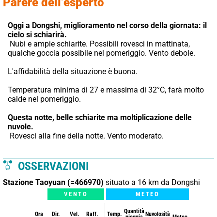
Parere dell’esperto
Oggi a Dongshi,
miglioramento nel corso della giornata: il 
cielo si schiarirà.
 Nubi e ampie schiarite. Possibili rovesci in mattinata, 
qualche goccia possibile nel pomeriggio. Vento debole.
L'affidabilità della situazione è buona.
Temperatura minima di 27 e massima di 32°C, farà molto 
calde nel pomeriggio.
Questa notte,
belle schiarite ma moltiplicazione delle 
nuvole.
 Rovesci alla fine della notte. Vento moderato.
OSSERVAZIONI
Stazione Taoyuan (=466970)
situato a 16 km da Dongshi
VENTO
METEO
Quantità
Ora
Dir.
Vel.
Raff.
Temp.
Nuvolosità
pioggia
Meteo