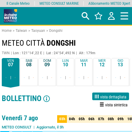
Il Canale Meteo
METEO CONSULT MARINE
Abbonamento METEO Xpert
Home
Taïwan
Taoyuan
Dongshi
METEO CITTÀ
DONGSHI
TWN
Lon : 121°14’,22 E
Lat : 24°54’,492 N
Alt : 179m
VEN
SAB
DOM
LUN
MAR
MER
GIO
07
08
09
10
11
12
13
-
-
-
-
-
-
-
-
-
-
-
-
-
-
BOLLETTINO
vista dettagliata
vista sintetica
1 giorno
3 giorni
7 giorni
15 giorni
85%
Affidabilità
Venerdì 7 ago
03h
04h
05h
06h
07h
08h
09h
10
03h
04h
05h
06h
07h
08h
09h
10
Aggiornato, il 3h
METEO CONSULT