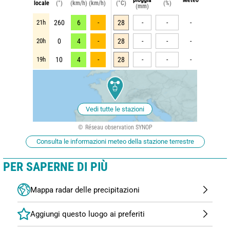
locale
(°)
(km/h)
(km/h)
(°C)
(%)
(mm)
21h
260
6
-
28
-
-
-
20h
0
4
-
28
-
-
-
19h
10
4
-
28
-
-
-
Vedi tutte le stazioni
Réseau observation SYNOP
Consulta le informazioni meteo della stazione terrestre
PER SAPERNE DI PIÙ
Mappa radar delle precipitazioni