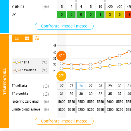
Visibilità
(km)
5
4
4
5
10
>20
>20
>2
UV
0
0
0
0
1
3
5
8
Confronta i modelli meteo
45
40
31°
35
T° aria
(°C)
30
TEMPERATURA
T° avvertita
(°C)
25
27°
T° dell’aria
27
27
26
27
28
29
30
31
(°C)
T° avvertita
31
30
30
30
32
35
37
40
(°C)
Isotermo zero gradi
(m)
5600
5550
5550
5550
5550
5600
5550
555
Limite pioggia/neve
(m)
5300
5250
5250
5250
5250
5300
5250
525
Confronta i modelli meteo