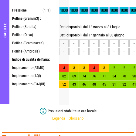
1000
1000
1000
1000
1000
1000
1000
100
Pressione
(hPa)
Polline
(grani/m3) :
SALUTE
Polline (Betulla)
Dati disponibili dal 1° marzo al 31 luglio
Polline (Oliva)
Dati disponibili dal 1° gennaio al 30 giugno
Polline (Graminacee)
-
-
-
-
-
-
-
-
Polline (Ambrosia)
-
-
-
-
-
-
-
-
Indice di qualità dell'aria:
Inquinamento (ATMO)
4
3
3
4
3
2
2
2
Inquinamento (AQI)
82
69
74
76
71
54
70
90
Inquinamento (CAQUI)
52
43
46
48
45
31
32
41
Previsioni stabilite in ora locale
Legenda
Glossario