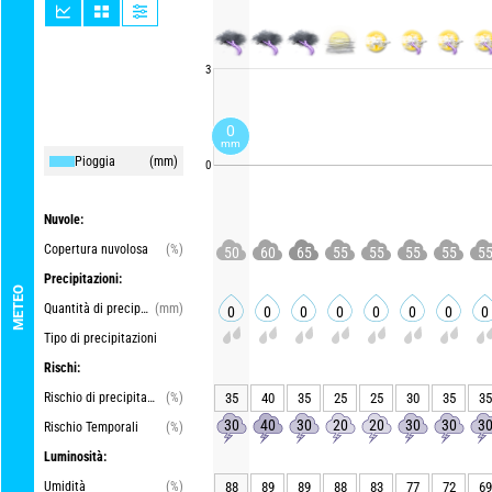
3
0
mm
Pioggia
(mm)
0
Nuvole:
Copertura nuvolosa
(%)
50
60
65
55
55
55
55
5
Precipitazioni:
METEO
Quantità di precipitazioni
(mm)
0
0
0
0
0
0
0
0
Tipo di precipitazioni
Rischi:
Rischio di precipitazioni
(%)
35
40
35
25
25
30
35
35
30
40
30
20
20
30
30
3
Rischio Temporali
(%)
Luminosità:
Umidità
(%)
88
89
89
88
83
77
72
69