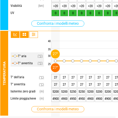
Visibilità
(km)
>20
>20
>20
>20
>20
>20
>20
>2
UV
0
0
0
0
0
0
0
0
Confronta i modelli meteo
40
35
27°
T° aria
(°C)
30
TEMPERATURA
T° avvertita
(°C)
25
27°
T° dell’aria
27
27
27
27
27
27
27
27
(°C)
T° avvertita
27
27
27
27
27
27
27
27
(°C)
Isotermo zero gradi
(m)
5200
5200
5250
5250
5200
5200
5200
520
Limite pioggia/neve
(m)
4900
4900
4950
4950
4900
4900
4900
490
Confronta i modelli meteo