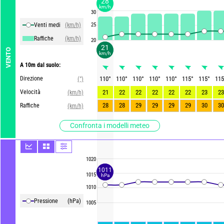
28
km/h
30
Venti medi
(km/h)
25
Raffiche
(km/h)
20
21
VENTO
km/h
A 10m dal suolo:
Direzione
110
°
110
°
110
°
110
°
110
°
115
°
115
°
115
(°)
Velocità
21
22
22
22
22
22
23
23
(km/h)
28
28
29
29
29
29
30
30
Raffiche
(km/h)
Confronta i modelli meteo
1020
1011
1015
hPa
1010
Pressione
(hPa)
1005