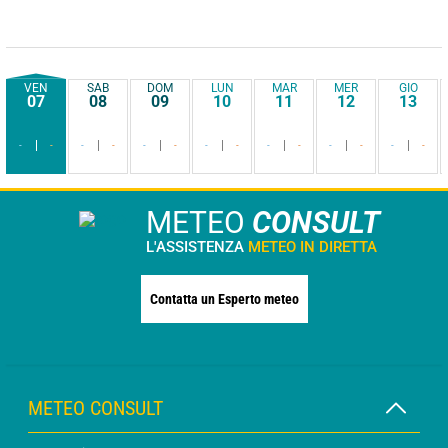
VEN
SAB
DOM
LUN
MAR
MER
GIO
07
08
09
10
11
12
13
-
-
-
-
-
-
-
-
-
-
-
-
-
-
METEO
CONSULT
L'ASSISTENZA
METEO IN DIRETTA
Contatta un Esperto meteo
METEO CONSULT