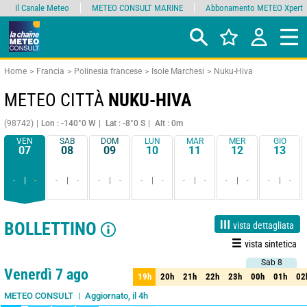
Il Canale Meteo
METEO CONSULT MARINE
Abbonamento METEO Xpert
Home
Francia
Polinesia francese
Isole Marchesi
Nuku-Hiva
METEO CITTÀ
NUKU-HIVA
(98742)
Lon : -140°0 W
Lat : -8°0 S
Alt : 0m
VEN
SAB
DOM
LUN
MAR
MER
GIO
07
08
09
10
11
12
13
-
-
-
-
-
-
-
-
-
-
-
-
-
-
BOLLETTINO
vista dettagliata
vista sintetica
Sab 8
Sab 8
1 giorno
3 giorni
7 giorni
15 giorni
85%
Affidabilità
Venerdì 7 ago
19h
20h
21h
22h
23h
00h
01h
02
19h
20h
21h
22h
23h
00h
01h
02
Aggiornato, il 4h
METEO CONSULT