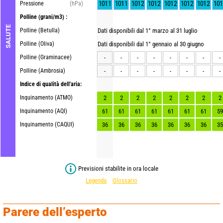
1011
1011
1012
1012
1012
1012
1012
101
Pressione
(hPa)
Polline
(grani/m3) :
SALUTE
Polline (Betulla)
Dati disponibili dal 1° marzo al 31 luglio
Polline (Oliva)
Dati disponibili dal 1° gennaio al 30 giugno
Polline (Graminacee)
-
-
-
-
-
-
-
-
Polline (Ambrosia)
-
-
-
-
-
-
-
-
Indice di qualità dell'aria:
Inquinamento (ATMO)
2
2
2
2
2
2
2
2
Inquinamento (AQI)
61
61
61
61
61
61
61
59
Inquinamento (CAQUI)
36
36
36
36
36
36
36
35
Previsioni stabilite in ora locale
Legenda
Glossario
Parere dell’esperto