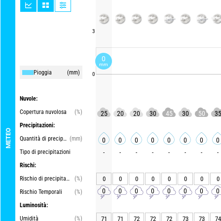
3
0
mm
Pioggia
(mm)
0
Nuvole:
Copertura nuvolosa
(%)
25
20
20
30
45
30
50
3
Precipitazioni:
METEO
Quantità di precipitazioni
(mm)
0
0
0
0
0
0
0
0
Tipo di precipitazioni
-
-
-
-
-
-
-
-
Rischi:
Rischio di precipitazioni
(%)
0
0
0
0
0
0
0
0
0
0
0
0
0
0
0
0
Rischio Temporali
(%)
Luminosità:
Umidità
(%)
71
71
72
72
72
73
73
74