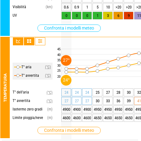
Visibilità
(km)
0.6
0.9
1
5
10
>20
>20
>2
UV
0
0
0
1
3
6
9
11
Confronta i modelli meteo
45
40
27°
35
30
T° aria
(°C)
25
TEMPERATURA
T° avvertita
(°C)
20
24°
T° dell’aria
24
24
24
25
27
28
30
32
(°C)
T° avvertita
27
27
27
30
33
36
39
41
(°C)
Isotermo zero gradi
(m)
4900
4900
4900
4950
4950
4950
4950
495
Limite pioggia/neve
(m)
4600
4600
4600
4650
4650
4650
4650
465
Confronta i modelli meteo