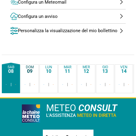
Configura un Meteomail
Configura un avviso
Personalizza la visualizzazione del mio bollettino
SAB
DOM
LUN
MAR
MER
GIO
VEN
08
09
10
11
12
13
14
-
-
-
-
-
-
-
-
-
-
-
-
-
-
METEO
CONSULT
L'ASSISTENZA
METEO IN DIRETTA