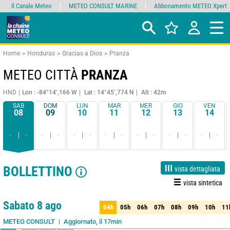
Il Canale Meteo
METEO CONSULT MARINE
Abbonamento METEO Xpert
Home
Honduras
Gracias a Dios
Pranza
METEO CITTÀ
PRANZA
HND
Lon : -84°14’,166 W
Lat : 14°45’,774 N
Alt : 42m
SAB
DOM
LUN
MAR
MER
GIO
VEN
08
09
10
11
12
13
14
-
-
-
-
-
-
-
-
-
-
-
-
-
-
BOLLETTINO
vista dettagliata
vista sintetica
1 giorno
3 giorni
7 giorni
15 giorni
90%
Affidabilità
Sabato 8 ago
04h
05h
06h
07h
08h
09h
10h
11
04h
05h
06h
07h
08h
09h
10h
11
Aggiornato, il 17min
METEO CONSULT