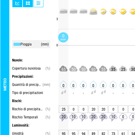
3
0
mm
Pioggia
(mm)
0
Nuvole:
Copertura nuvolosa
(%)
65
50
50
60
55
35
25
3
Precipitazioni:
METEO
Quantità di precipitazioni
(mm)
0
0
0
0
0
0
0
0
Tipo di precipitazioni
-
-
-
-
-
Rischi:
Rischio di precipitazioni
(%)
25
0
0
20
20
0
0
0
20
10
10
20
20
10
0
0
Rischio Temporali
(%)
Luminosità:
Umidità
(%)
95
95
94
89
82
73
61
54