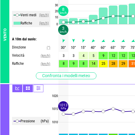
30
8
20
km/h
Venti medi
(km/h)
10
Raffiche
(km/h)
0
3
VENTO
km/h
A 10m dal suolo:
Direzione
30
°
10
°
15
°
40
°
60
°
65
°
70
°
75
(°)
Velocità
3
3
4
5
9
12
12
12
(km/h)
8
9
8
14
25
28
29
31
Raffiche
(km/h)
Confronta i modelli meteo
1020
1013
hPa
1015
Pressione
(hPa)
1010