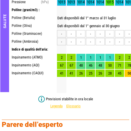
1013
1013
1014
1014
1014
1015
1014
101
Pressione
(hPa)
Polline
(grani/m3) :
SALUTE
Polline (Betulla)
Dati disponibili dal 1° marzo al 31 luglio
Polline (Oliva)
Dati disponibili dal 1° gennaio al 30 giugno
Polline (Graminacee)
-
-
-
-
-
-
-
-
Polline (Ambrosia)
-
-
-
-
-
-
-
-
Indice di qualità dell'aria:
Inquinamento (ATMO)
2
2
1
1
1
1
2
2
Inquinamento (AQI)
67
67
48
46
48
50
71
78
Inquinamento (CAQUI)
41
41
26
25
26
28
45
50
Previsioni stabilite in ora locale
Legenda
Glossario
Parere dell’esperto