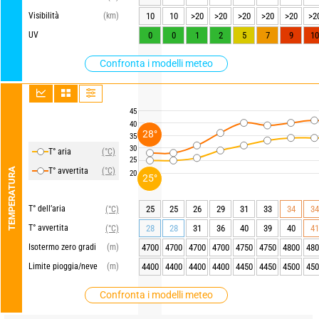
Visibilità
(km)
10
10
>20
>20
>20
>20
>20
>2
UV
0
0
1
2
5
7
9
10
Confronta i modelli meteo
45
40
28°
35
30
T° aria
(°C)
25
TEMPERATURA
T° avvertita
(°C)
20
25°
T° dell’aria
25
25
26
29
31
33
34
34
(°C)
T° avvertita
28
28
31
36
40
39
40
41
(°C)
Isotermo zero gradi
(m)
4700
4700
4700
4700
4750
4750
4800
480
Limite pioggia/neve
(m)
4400
4400
4400
4400
4450
4450
4500
450
Confronta i modelli meteo