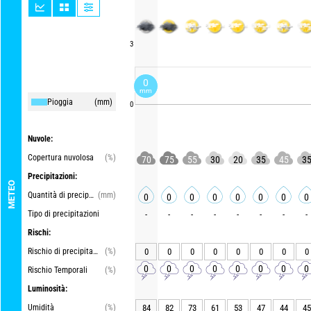
3
0
mm
Pioggia
(mm)
0
Nuvole:
Copertura nuvolosa
(%)
70
75
55
30
20
35
45
3
Precipitazioni:
METEO
Quantità di precipitazioni
(mm)
0
0
0
0
0
0
0
0
Tipo di precipitazioni
-
-
-
-
-
-
-
-
Rischi:
Rischio di precipitazioni
(%)
0
0
0
0
0
0
0
0
0
0
0
0
0
0
0
0
Rischio Temporali
(%)
Luminosità:
Umidità
(%)
84
82
73
61
53
47
44
45