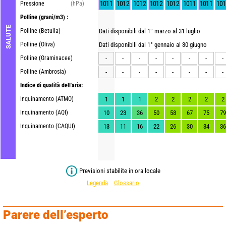
1011
1012
1012
1012
1012
1011
1011
101
Pressione
(hPa)
Polline
(grani/m3) :
SALUTE
Polline (Betulla)
Dati disponibili dal 1° marzo al 31 luglio
Polline (Oliva)
Dati disponibili dal 1° gennaio al 30 giugno
Polline (Graminacee)
-
-
-
-
-
-
-
-
Polline (Ambrosia)
-
-
-
-
-
-
-
-
Indice di qualità dell'aria:
Inquinamento (ATMO)
1
1
1
2
2
2
2
2
Inquinamento (AQI)
10
23
36
50
58
67
75
79
Inquinamento (CAQUI)
13
11
16
22
26
30
34
36
Previsioni stabilite in ora locale
Legenda
Glossario
Parere dell’esperto