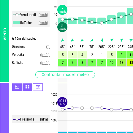
20
7
km/h
Venti medi
(km/h)
10
Raffiche
(km/h)
0
5
km/h
VENTO
A 10m dal suolo:
Direzione
45
°
45
°
55
°
75
°
205
°
225
°
235
°
245
(°)
Velocità
5
5
4
2
1
5
8
11
(km/h)
7
7
8
7
7
10
13
18
Raffiche
(km/h)
Confronta i modelli meteo
1020
1011
1015
hPa
1010
Pressione
(hPa)
1005