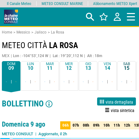
Il Canale Meteo
METEO CONSULT MARINE
Abbonamento METEO Xpert
Home
Messico
Jalisco
La Rosa
METEO CITTÀ
LA ROSA
MEX
Lon : -104°53’,124 W
Lat : 19°20’,112 N
Alt : 18m
DOM
LUN
MAR
MER
GIO
VEN
SAB
09
10
11
12
13
14
15
-
-
-
-
-
-
-
-
-
-
-
-
-
-
BOLLETTINO
vista dettagliata
vista sintetica
1 giorno
3 giorni
7 giorni
15 giorni
90%
Affidabilità
Domenica 9 ago
06h
07h
08h
09h
10h
11h
12h
13
06h
07h
08h
09h
10h
11h
12h
13
Aggiornato, il 2h
METEO CONSULT