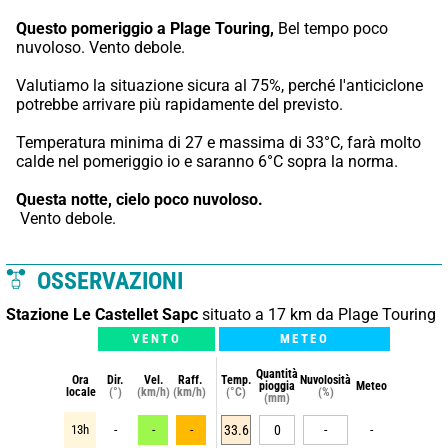
Questo pomeriggio a Plage Touring,
 Bel tempo poco 
nuvoloso. Vento debole.
Valutiamo la situazione sicura al 75%, perché l'anticiclone 
potrebbe arrivare più rapidamente del previsto.
Temperatura minima di 27 e massima di 33°C, farà molto 
calde nel pomeriggio io e saranno 6°C sopra la norma.
Questa notte,
cielo poco nuvoloso.
 Vento debole.
OSSERVAZIONI
Stazione Le Castellet Sapc
situato a 17 km da Plage Touring
VENTO
METEO
Quantità
Ora
Dir.
Vel.
Raff.
Temp.
Nuvolosità
pioggia
Meteo
locale
(°)
(km/h)
(km/h)
(°C)
(%)
(mm)
13h
-
-
-
33.6
0
-
-