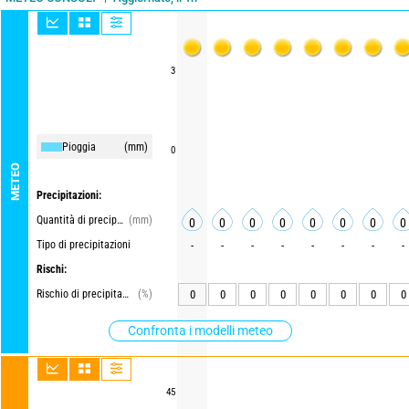
3
Pioggia
(mm)
0
METEO
Precipitazioni:
Quantità di precipitazioni
(mm)
0
0
0
0
0
0
0
0
Tipo di precipitazioni
-
-
-
-
-
-
-
-
Rischi:
Rischio di precipitazioni
(%)
0
0
0
0
0
0
0
0
Confronta i modelli meteo
45