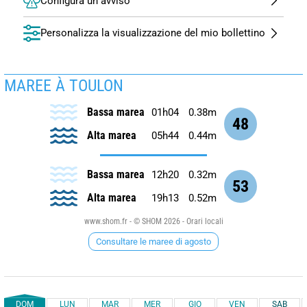
Configura un avviso
Personalizza la visualizzazione del mio bollettino
MAREE À TOULON
Bassa marea
01h04
0.38m
48
Alta marea
05h44
0.44m
Bassa marea
12h20
0.32m
53
Alta marea
19h13
0.52m
www.shom.fr - © SHOM 2026 - Orari locali
Consultare le maree di agosto
DOM
LUN
MAR
MER
GIO
VEN
SAB