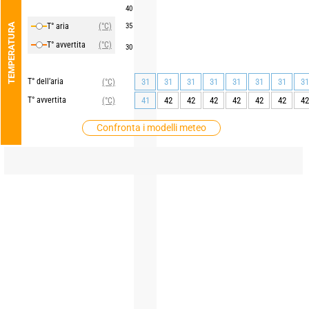
40
TEMPERATURA
T° aria
(°C)
35
T° avvertita
(°C)
30
T° dell’aria
31
31
31
31
31
31
31
31
(°C)
T° avvertita
41
42
42
42
42
42
42
42
(°C)
Confronta i modelli meteo