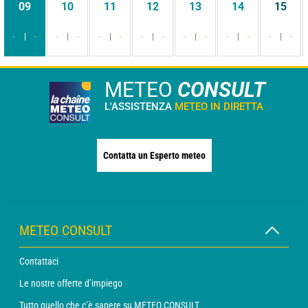
09
10
11
12
13
14
15
-
-
-
-
-
-
-
-
-
-
-
-
-
-
METEO
CONSULT
L'ASSISTENZA
METEO IN DIRETTA
Contatta un Esperto meteo
METEO CONSULT
Contattaci
Le nostre offerte d’impiego
Tutto quello che c’è sapere su METEO CONSULT