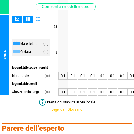
Confronta i modelli meteo
0.5
Mare totale
(m)
Ondata
(m)
ONDA
0
legend.title.wave_height
Mare totale
(m)
0.1
0.1
0.1
0.1
0.1
0.1
0.1
0.
legend.title.swell
Altezza onda lunga
(m)
0.1
0.1
0.1
0.1
0.1
0.1
0.1
0.
Previsioni stabilite in ora locale
Legenda
Glossario
Parere dell’esperto