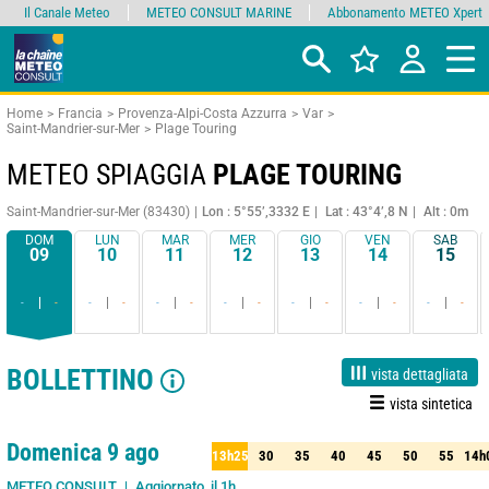
Il Canale Meteo
METEO CONSULT MARINE
Abbonamento METEO Xpert
Home
Francia
Provenza-Alpi-Costa Azzurra
Var
Saint-Mandrier-sur-Mer
Plage Touring
METEO SPIAGGIA
PLAGE TOURING
Saint-Mandrier-sur-Mer (83430)
Lon : 5°55’,3332 E
Lat : 43°4’,8 N
Alt : 0m
DOM
LUN
MAR
MER
GIO
VEN
SAB
09
10
11
12
13
14
15
-
-
-
-
-
-
-
-
-
-
-
-
-
-
BOLLETTINO
vista dettagliata
vista sintetica
Live
1 giorno
3 giorni
7 giorni
15 giorni
75%
Affidabilità
Domenica 9 ago
13h25
30
35
40
45
50
55
14h
25
30
35
40
45
50
55
14h
Aggiornato, il 1h
METEO CONSULT