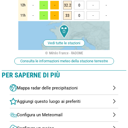
12h
-
-
-
32.2
0
-
-
11h
-
-
-
33
0
-
-
Vedi tutte le stazioni
Météo France - RADOME
Consulta le informazioni meteo della stazione terrestre
PER SAPERNE DI PIÙ
Mappa radar delle precipitazioni
Configura un Meteomail