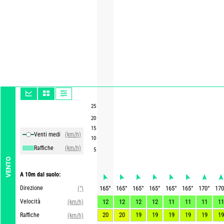
25
20
15
Venti medi
(km/h)
10
Raffiche
(km/h)
5
VENTO
A 10m dal suolo:
Direzione
165
°
165
°
165
°
165
°
165
°
165
°
170
°
170
(°)
Velocità
12
12
12
12
11
11
11
11
(km/h)
20
20
19
19
19
19
19
19
Raffiche
(km/h)