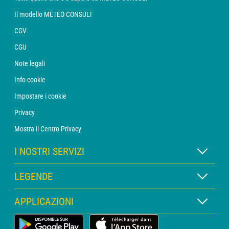
Il modello METEO CONSULT
CGV
CGU
Note legali
Info cookie
Impostare i cookie
Privacy
Mostra il Centro Privacy
I NOSTRI SERVIZI
Abbonamento METEO Xpert
LEGENDE
Abbonamento METEO PRO
Legenda delle mappe
APPLICAZIONI
Consulenza con un meteorologo
Legenda dei pittogrammi
Bollettino PRO
App Meteo Terrestre