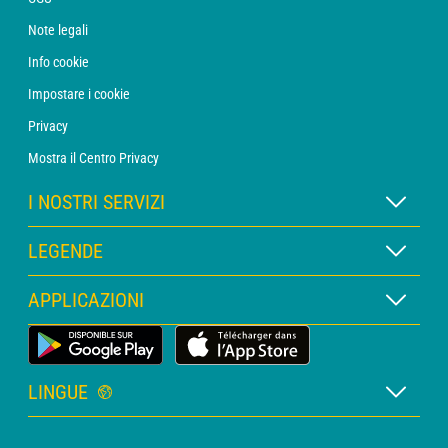
Note legali
Info cookie
Impostare i cookie
Privacy
Mostra il Centro Privacy
I NOSTRI SERVIZI
Abbonamento METEO Xpert
LEGENDE
Abbonamento METEO PRO
Legenda delle mappe
APPLICAZIONI
Consulenza con un meteorologo
Legenda dei pittogrammi
Bollettino PRO
App Meteo Terrestre
Glossario
Allerte
LINGUE
Preventivo personalizzato
Francese
Meteo Marittimo