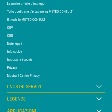
Le nostre offerte d’impiego
Tutto quello che c’è sapere su METEO CONSULT
Il modello METEO CONSULT
CGV
CGU
Note legali
Info cookie
Impostare i cookie
Privacy
Mostra il Centro Privacy
I NOSTRI SERVIZI
Abbonamento METEO Xpert
LEGENDE
Abbonamento METEO PRO
Legenda delle mappe
APPLICAZIONI