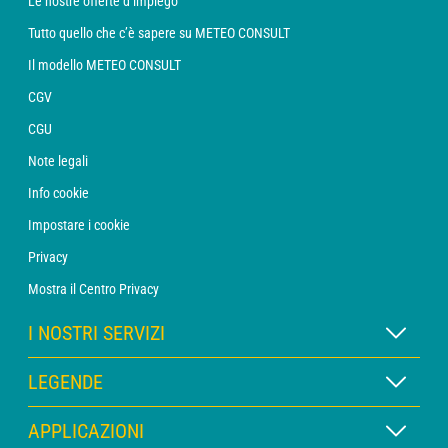
Le nostre offerte d’impiego
Tutto quello che c’è sapere su METEO CONSULT
Il modello METEO CONSULT
CGV
CGU
Note legali
Info cookie
Impostare i cookie
Privacy
Mostra il Centro Privacy
I NOSTRI SERVIZI
Abbonamento METEO Xpert
LEGENDE
Abbonamento METEO PRO
Legenda delle mappe
APPLICAZIONI
Consulenza con un meteorologo