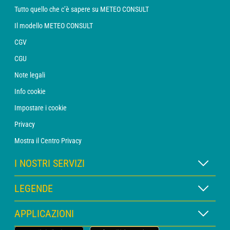
Tutto quello che c’è sapere su METEO CONSULT
Il modello METEO CONSULT
CGV
CGU
Note legali
Info cookie
Impostare i cookie
Privacy
Mostra il Centro Privacy
I NOSTRI SERVIZI
Abbonamento METEO Xpert
LEGENDE
Abbonamento METEO PRO
Legenda delle mappe
APPLICAZIONI
Consulenza con un meteorologo
Legenda dei pittogrammi