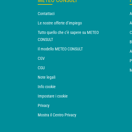
METEO CONSULT
Contattaci
A
Le nostre offerte d’impiego
A
Tutto quello che c’è sapere su METEO
C
CONSULT
B
Il modello METEO CONSULT
A
CGV
P
CGU
M
Note legali
Info cookie
Impostare i cookie
Privacy
Mostra il Centro Privacy