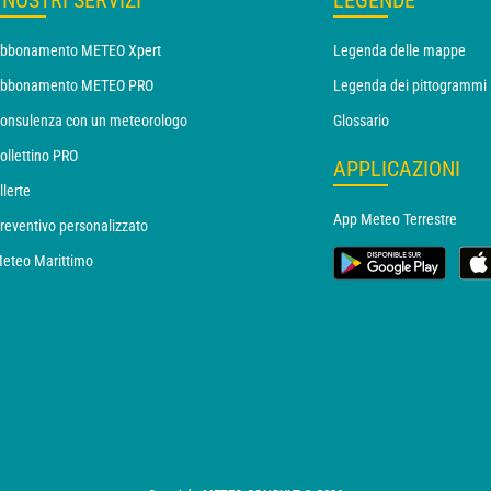
I NOSTRI SERVIZI
LEGENDE
bbonamento METEO Xpert
Legenda delle mappe
bbonamento METEO PRO
Legenda dei pittogrammi
onsulenza con un meteorologo
Glossario
ollettino PRO
APPLICAZIONI
llerte
App Meteo Terrestre
reventivo personalizzato
eteo Marittimo